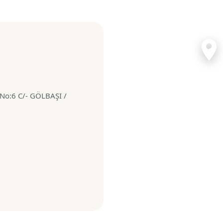
Gaziosmanpaşa
GAZİOSMANPAŞA MAHALLES
o:6 C/- GÖLBAŞI /
C/- GÖLBAŞI / ANKARA,
Gölbaşı
Yol Tarifi 