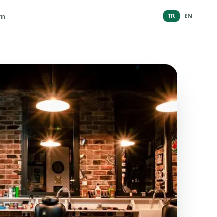
im
TR
EN