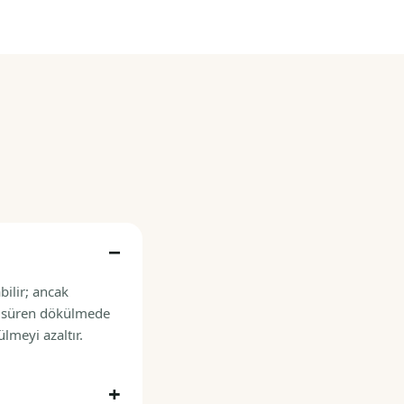
bilir; ancak
n süren dökülmede
lmeyi azaltır.