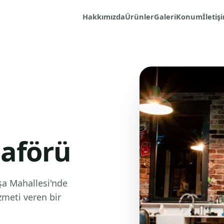
Hakkımızda
Ürünler
Galeri
Konum
İletiş
uaförü
şa Mahallesi'nde
zmeti veren bir