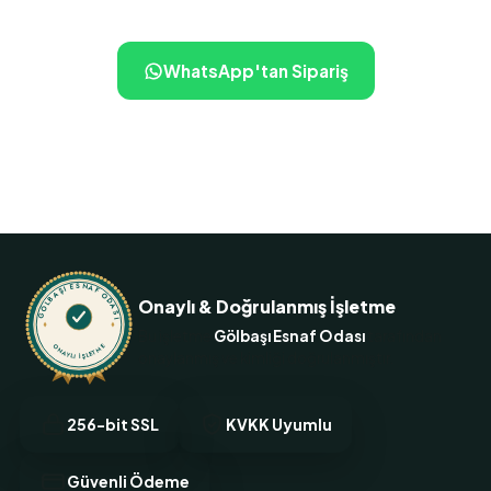
WhatsApp'tan Sipariş
+905323620588
GÖLBAŞI ESNAF ODASI
Onaylı & Doğrulanmış İşletme
Bu işletme
Gölbaşı Esnaf Odası
tarafından
ONAYLI İŞLETME
onaylanmış ve kimliği doğrulanmıştır.
256-bit SSL
KVKK Uyumlu
Güvenli Ödeme