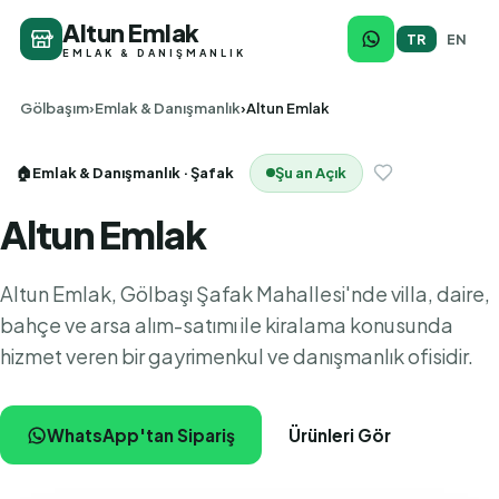
Altun Emlak
TR
EN
EMLAK & DANIŞMANLIK
Gölbaşım
Emlak & Danışmanlık
Altun Emlak
🏠
Emlak & Danışmanlık
· Şafak
Şu an Açık
Altun Emlak
Altun Emlak, Gölbaşı Şafak Mahallesi'nde villa, daire,
bahçe ve arsa alım-satımı ile kiralama konusunda
hizmet veren bir gayrimenkul ve danışmanlık ofisidir.
WhatsApp'tan Sipariş
Ürünleri Gör