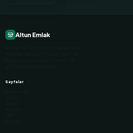
Altun Emlak
Altun Emlak, Gölbaşı Şafak Mahallesi'nde
villa, daire, bahçe ve arsa alım-satımı ile
kiralama konusunda hizmet veren bir
gayrimenkul ve danışmanlık…
Sayfalar
Hakkımızda
Ürünler
Galeri
Konum
SSS
İletişim