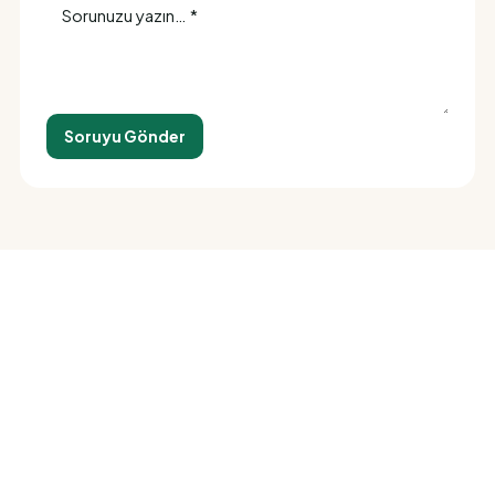
Soruyu Gönder
Siparişiniz birkaç dokunuş
uzakta
İletişime geçin, ne istediğinizi söyleyin — gerisini biz
hallederiz.