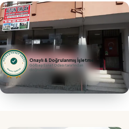
GÖLBAŞI ESNAF ODASI
Onaylı & Doğrulanmış İşletme
Gölbaşı Esnaf Odası tarafından
doğrulanmıştır.
ONAYLI İŞLETME