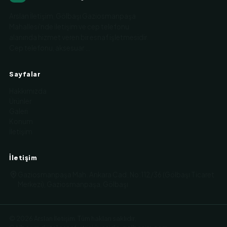
Arslan İletişim, Gölbaşı Gaziosmanpaşa
Mahallesi'nde iletişim ve cep telefonu
alanında hizmet veren bir esnaf işletmesidir.
Cep telefonu, aksesuar …
Sayfalar
Hakkımızda
Ürünler
Galeri
Konum
İletişim
İletişim
Gaziosmanpaşa Mah. Ankara Cad. No:112/36 (Gölbaşı Ticaret
Merkezi), Gaziosmanpaşa, Gölbaşı
©
2026
Arslan İletişim
.
Tüm hakları saklıdır.