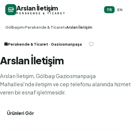
Arslan İletişim
TR
EN
PERAKENDE & TICARET
Gölbaşım
Perakende & Ticaret
Arslan İletişim
🛍️
Perakende & Ticaret
· Gaziosmanpaşa
Arslan İletişim
Arslan İletişim, Gölbaşı Gaziosmanpaşa
Mahallesi'nde iletişim ve cep telefonu alanında hizmet
veren bir esnaf işletmesidir.
Ürünleri Gör