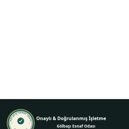
Siparişiniz birkaç
dokunuş uzakta
İletişime geçin, ne istediğinizi söyleyin — gerisini biz
hallederiz.
+903124852526
GÖLBAŞI ESNAF ODASI
Onaylı & Doğrulanmış İşletme
Bu işletme
Gölbaşı Esnaf Odası
tarafından