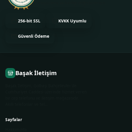
ONAYLI İŞLETME
onaylanmış ve kimliği doğrulanmıştır.
256-bit SSL
KVKK Uyumlu
Güvenli Ödeme
Başak İletişim
Başak İletişim, Gölbaşı Bahçelievler'de
Cumhuriyet Caddesi üzerinde hizmet veren
bir cep telefonu ve iletişim mağazasıdır.
Akıllı telefonlar ve tel…
Sayfalar
Hakkımızda