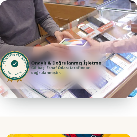
GÖLBAŞI ESNAF ODASI
Onaylı & Doğrulanmış İşletme
Gölbaşı Esnaf Odası tarafından
doğrulanmıştır.
ONAYLI İŞLETME