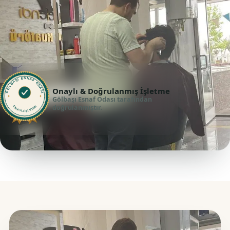
GÖLBAŞI ESNAF ODASI
Onaylı & Doğrulanmış İşletme
Gölbaşı Esnaf Odası tarafından
doğrulanmıştır.
ONAYLI İŞLETME