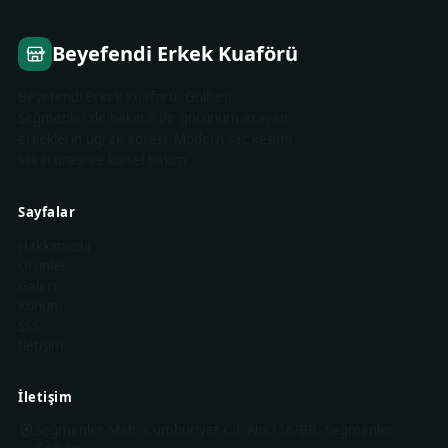
Beyefendi Erkek Kuaförü
Beyefendi Erkek Kuaförü, Gölbaşı
Seğmenler'de bakımlı bir görünüm arayan
erkeklerin uğrak adresi. Modern saç kesimi,
sakal tıraşı ve kişisel bakım …
Sayfalar
Hakkımızda
Ürünler
Galeri
Konum
SSS
İletişim
İletişim
Seğmenler Mah. Cumhuriyet Cd. No:116/BB, Seğmenler,