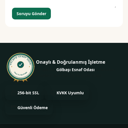
Soruyu Gönder
GÖLBAŞI ESNAF ODASI
Onaylı & Doğrulanmış İşletme
Bu işletme
Gölbaşı Esnaf Odası
tarafından
ONAYLI İŞLETME
onaylanmış ve kimliği doğrulanmıştır.
256-bit SSL
KVKK Uyumlu
Güvenli Ödeme