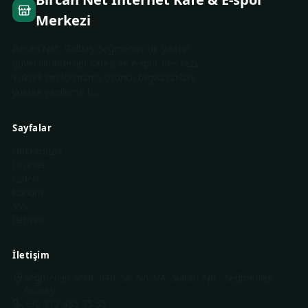
Merkezi
Bircan Net, Gölbaşı Seğmenler'de yılların
güvenilir internet kafesi ve e-spor merkezi.
Yüksek performanslı oyuncu bilgisayarları,
yüksek yenileme h…
Sayfalar
Hakkımızda
Ürünler
Galeri
Konum
SSS
İletişim
İletişim
Seğmenler Mah. 940. Sk. No:3/A, Sultan Apt., Seğmenler,
Gölbaşı
+90 312 485 75 55