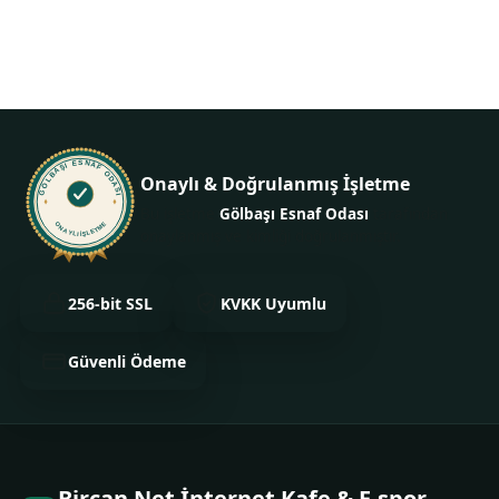
+90 312 485 75 55
GÖLBAŞI ESNAF ODASI
Onaylı & Doğrulanmış İşletme
Bu işletme
Gölbaşı Esnaf Odası
tarafından
ONAYLI İŞLETME
onaylanmış ve kimliği doğrulanmıştır.
256-bit SSL
KVKK Uyumlu
Güvenli Ödeme
Bircan Net İnternet Kafe & E-spor