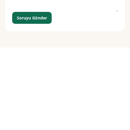
Soruyu Gönder
Siparişiniz birkaç
dokunuş uzakta
İletişime geçin, ne istediğinizi söyleyin — gerisini biz
hallederiz.