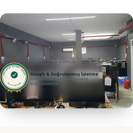
GÖLBAŞI ESNAF ODASI
Onaylı & Doğrulanmış İşletme
Gölbaşı Esnaf Odası tarafından
doğrulanmıştır.
ONAYLI İŞLETME