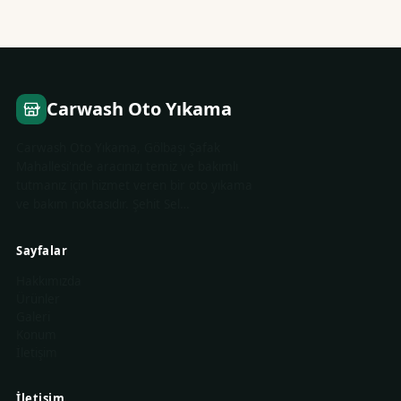
Carwash Oto Yıkama
Carwash Oto Yıkama, Gölbaşı Şafak
Mahallesi'nde aracınızı temiz ve bakımlı
tutmanız için hizmet veren bir oto yıkama
ve bakım noktasıdır. Şehit Sel…
Sayfalar
Hakkımızda
Ürünler
Galeri
Konum
İletişim
İletişim