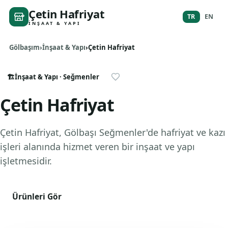
Çetin Hafriyat
TR
EN
İNŞAAT & YAPI
Gölbaşım
İnşaat & Yapı
Çetin Hafriyat
🏗️
İnşaat & Yapı
· Seğmenler
Çetin Hafriyat
Çetin Hafriyat, Gölbaşı Seğmenler'de hafriyat ve kazı
işleri alanında hizmet veren bir inşaat ve yapı
işletmesidir.
Ürünleri Gör