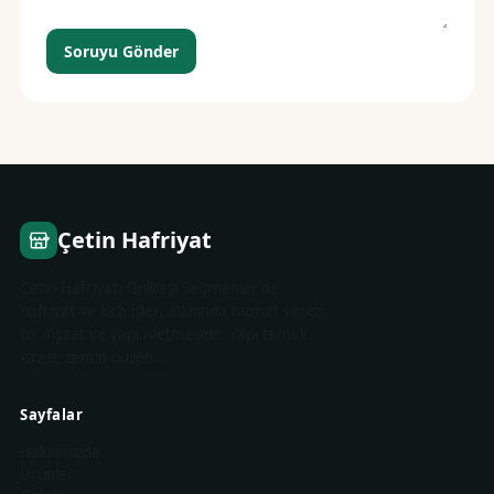
Soruyu Gönder
Çetin Hafriyat
Çetin Hafriyat, Gölbaşı Seğmenler'de
hafriyat ve kazı işleri alanında hizmet veren
bir inşaat ve yapı işletmesidir. Yapı temeli
kazısı, zemin düzen…
Sayfalar
Hakkımızda
Ürünler