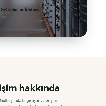
 Doğrulanmış İşletme
naf Odası tarafından
ştır.
lişim hakkında
 Gölbaşı'nda bilgisayar ve bilişim