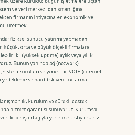
ermek üzere kuruldu; bugün işletmelere uçtan
istem ve veri merkezi danışmanlığına
çekten firmanın ihtiyacına en ekonomik ve
ümü üretmek.
nda; fiziksel sunucu yatırımı yapmadan
n küçük, orta ve büyük ölçekli firmalara
ebilirlikli (yüksek uptime) aylık veya yıllık
yoruz. Bunun yanında ağ (network)
, sistem kurulum ve yönetimi, VOIP (internet
ri yedekleme ve harddisk veri kurtarma
 danışmanlık, kurulum ve sürekli destek
landa hizmet garantisi sunuyoruz. Kurumsal
üvenilir bir iş ortağıyla yönetmek istiyorsanız