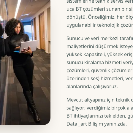
sistemlerine teknik servis v
uca BT çözümleri sunan bir s
dönüştü. Önceliğimiz, her öl
uygulanabilir teknolojik çöz
Sunucu ve veri merkezi tarafı
maliyetlerini düşürmek isteye
yüksek kapasiteli, yüksek erişil
sunucu kiralama hizmeti veri
çözümleri, güvenlik çözümleri
üzerinden ses) hizmetleri, ve
alanlarında çalışıyoruz.
Mevcut altyapınız için teknik
sağlıyor; verdiğimiz birçok a
BT ihtiyaçlarınızı tek elden, g
Data _art Bilişim yanınızda.