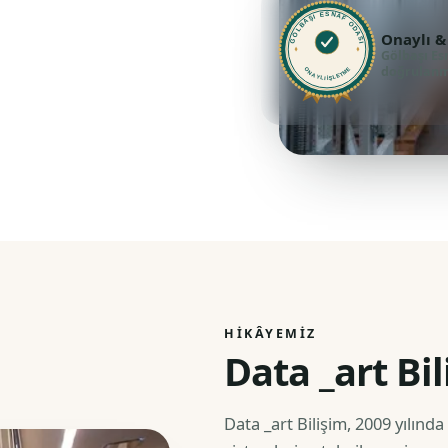
GÖLBAŞI ESNAF ODASI
Onaylı &
Gölbaşı Es
doğrulanmı
ONAYLI İŞLETME
HIKÂYEMIZ
Data _art Bi
Data _art Bilişim, 2009 yılında