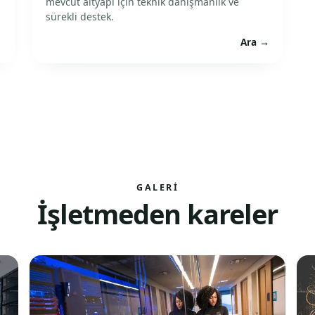
mevcut altyapı için teknik danışmanlık ve
sürekli destek.
→
Ara →
GALERI
İşletmeden kareler