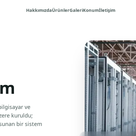
Hakkımızda
Ürünler
Galeri
Konum
İletişim
im
bilgisayar ve
zere kuruldu;
sunan bir sistem