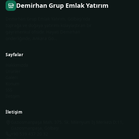
Demirhan Grup Emlak Yatırım
Demirhan Grup Emlak Yatırım, Gölbaşı'nda
toprağa ve doğaya yatırımı kolaylaştıran bir
gayrimenkul ofisidir. Hayati Demirhan
önderliğinde, Ankara Gö…
Sayfalar
Hakkımızda
Ürünler
Galeri
Konum
SSS
İletişim
İletişim
Gaziosmanpaşa Mah. 375. Sk. Milenyum İş Merkezi D:11,
Gaziosmanpaşa, Gölbaşı
+90 539 437 20 32