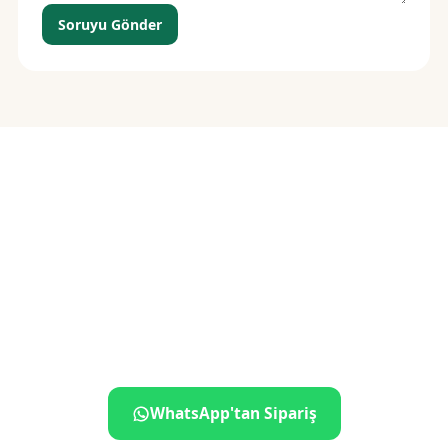
Soruyu Gönder
Siparişiniz birkaç
dokunuş uzakta
İletişime geçin, ne istediğinizi söyleyin — gerisini biz
hallederiz.
WhatsApp'tan Sipariş