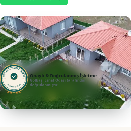
GÖLBAŞI ESNAF ODASI
Onaylı & Doğrulanmış İşletme
Gölbaşı Esnaf Odası tarafından
doğrulanmıştır.
ONAYLI İŞLETME