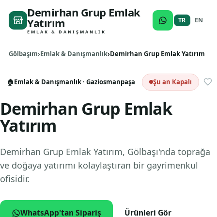
Demirhan Grup Emlak
Yatırım
TR
EN
EMLAK & DANIŞMANLIK
Gölbaşım
Emlak & Danışmanlık
Demirhan Grup Emlak Yatırım
🏠
Emlak & Danışmanlık
· Gaziosmanpaşa
Şu an Kapalı
Demirhan Grup Emlak
Yatırım
Demirhan Grup Emlak Yatırım, Gölbaşı'nda toprağa
ve doğaya yatırımı kolaylaştıran bir gayrimenkul
ofisidir.
WhatsApp'tan Sipariş
Ürünleri Gör