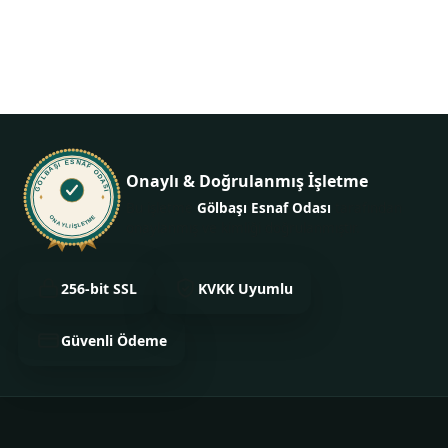
+90 539 437 20 32
GÖLBAŞI ESNAF ODASI
Onaylı & Doğrulanmış İşletme
Bu işletme
Gölbaşı Esnaf Odası
tarafından
ONAYLI İŞLETME
onaylanmış ve kimliği doğrulanmıştır.
256-bit SSL
KVKK Uyumlu
Güvenli Ödeme