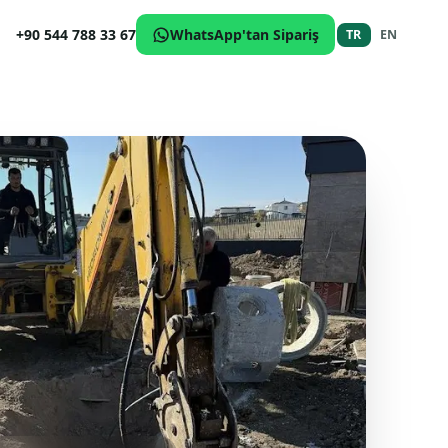
+90 544 788 33 67
WhatsApp'tan Sipariş
TR
EN