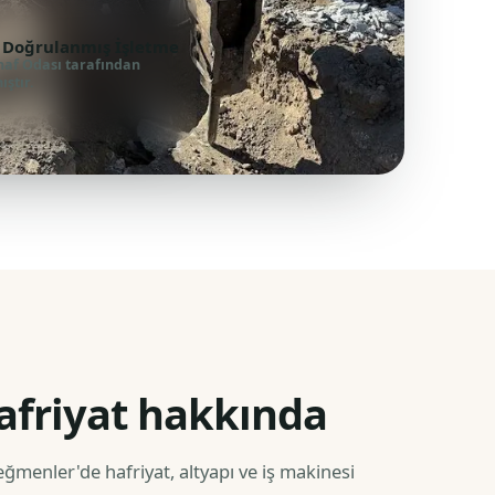
 Doğrulanmış İşletme
naf Odası tarafından
ştır.
friyat hakkında
ğmenler'de hafriyat, altyapı ve iş makinesi