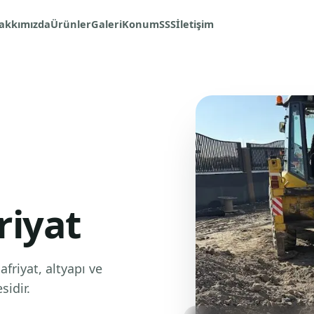
akkımızda
Ürünler
Galeri
Konum
SSS
İletişim
riyat
friyat, altyapı ve
sidir.