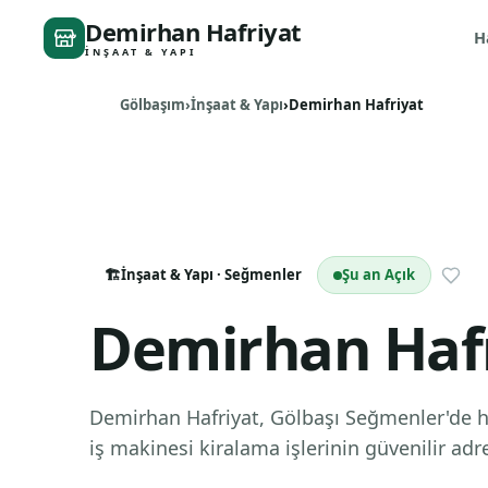
Demirhan Hafriyat
H
İNŞAAT & YAPI
Gölbaşım
İnşaat & Yapı
Demirhan Hafriyat
🏗️
İnşaat & Yapı
· Seğmenler
Şu an Açık
Demirhan Haf
Demirhan Hafriyat, Gölbaşı Seğmenler'de ha
iş makinesi kiralama işlerinin güvenilir adre