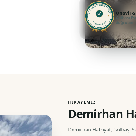
GÖLBAŞI ESNAF ODASI
Onaylı &
Gölbaşı Es
doğrulanmı
ONAYLI İŞLETME
HIKÂYEMIZ
Demirhan Ha
Demirhan Hafriyat, Gölbaşı Se