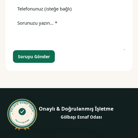
Soruyu Gönder
GÖLBAŞI ESNAF ODASI
Onaylı & Doğrulanmış İşletme
Bu işletme
Gölbaşı Esnaf Odası
tarafından
ONAYLI İŞLETME
onaylanmış ve kimliği doğrulanmıştır.