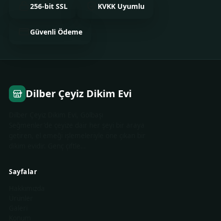
256-bit SSL
KVKK Uyumlu
Güvenli Ödeme
Dilber Çeyiz Dikim Evi
Dilber Çeyiz Dikim Evi, Gölbaşı
Seğmenler'de çeyize dair her şeyi bir araya
getiren, el emeği işlemeleriyle öne çıkan bir
dikim evidir. Genç çiftle…
Sayfalar
Hakkımızda
Ürünler
Galeri
Konum