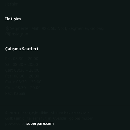
İletişim
İletişim
Seğmenler Mah. 928. Sk. No:4, Seğmenler, Gölbaşı
Instagram
Çalışma Saatleri
Pzt
:
08:30 – 20:00
Sal
:
08:30 – 20:00
Çar
:
08:30 – 20:00
Per
:
08:30 – 20:00
Cum
:
08:30 – 20:00
Cmt
:
08:30 – 20:00
Paz
:
Kapalı
©
2026
Dilber Çeyiz Dikim Evi
.
Tüm hakları saklıdır.
Gölbaşım dijital esnaf vitrini üyesidir
·
golbasim.com
powered by
superpare.com