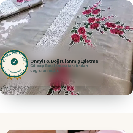
GÖLBAŞI ESNAF ODASI
Onaylı & Doğrulanmış İşletme
Gölbaşı Esnaf Odası tarafından
doğrulanmıştır.
ONAYLI İŞLETME