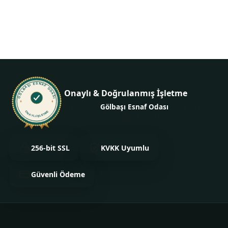
+90 535 401 52 06
GÖLBAŞI ESNAF ODASI
Onaylı & Doğrulanmış İşletme
Bu işletme
Gölbaşı Esnaf Odası
tarafından
ONAYLI İŞLETME
onaylanmış ve kimliği doğrulanmıştır.
256-bit SSL
KVKK Uyumlu
Güvenli Ödeme