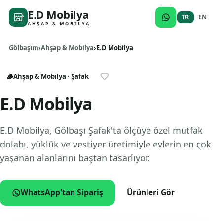
E.D Mobilya
TR
EN
AHŞAP & MOBILYA
Gölbaşım
Ahşap & Mobilya
E.D Mobilya
🪵
Ahşap & Mobilya
· Şafak
E.D Mobilya
E.D Mobilya, Gölbaşı Şafak'ta ölçüye özel mutfak
dolabı, yüklük ve vestiyer üretimiyle evlerin en çok
yaşanan alanlarını baştan tasarlıyor.
WhatsApp'tan Sipariş
Ürünleri Gör