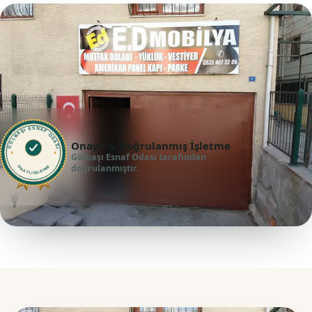
GÖLBAŞI ESNAF ODASI
Onaylı & Doğrulanmış İşletme
Gölbaşı Esnaf Odası tarafından
doğrulanmıştır.
ONAYLI İŞLETME