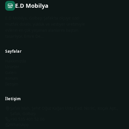
E.D Mobilya
E.D Mobilya, Gölbaşı Şafak'ta ölçüye özel
mutfak dolabı, yüklük ve vestiyer üretimiyle
evlerin en çok yaşanan alanlarını baştan
tasarlıyor. Emre De…
Sayfalar
Hakkımızda
Ürünler
Galeri
Konum
İletişim
İletişim
Şafak Mah. Şehit Oğuz Kağan Usta Cad. No:9C, Koçak Apt.,
Şafak, Gölbaşı
+90 535 401 52 06
WhatsApp