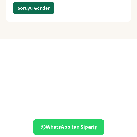
Soruyu Gönder
Siparişiniz birkaç
dokunuş uzakta
İletişime geçin, ne istediğinizi söyleyin — gerisini biz
hallederiz.
WhatsApp'tan Sipariş