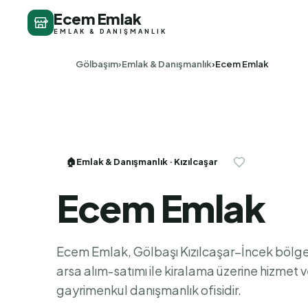
Ecem Emlak
EMLAK & DANIŞMANLIK
Gölbaşım
Emlak & Danışmanlık
Ecem Emlak
🏠
Emlak & Danışmanlık
· Kızılcaşar
Ecem Emlak
Ecem Emlak, Gölbaşı Kızılcaşar–İncek bölge
arsa alım-satımı ile kiralama üzerine hizmet v
gayrimenkul danışmanlık ofisidir.