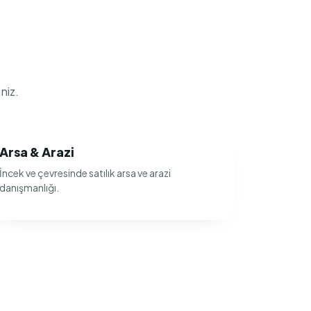
niz.
Arsa & Arazi
İncek ve çevresinde satılık arsa ve arazi
danışmanlığı.