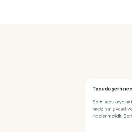
Tapuda şerh nedi
Şerh, tapu kaydına 
haciz, satış vaadi v
incelenmelidir. Şerh