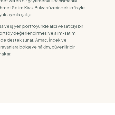
hizmet veren bir gayrimenkul danışmanlık
ehmet Selim Kiraz Bulvarı üzerindeki ofisiyle
aklaşımla çalışır.
arsa ve iş yeri portföyünde alıcı ve satıcıyı bir
, portföy değerlendirmesi ve alım-satım
inde destek sunar. Amaç, İncek ve
rayanlara bölgeye hâkim, güvenilir bir
aktır.