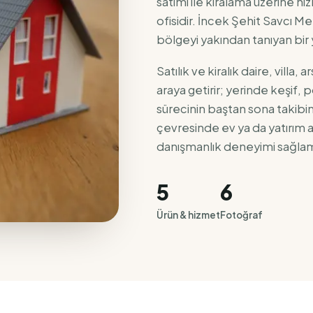
satımı ile kiralama üzerine 
ofisidir. İncek Şehit Savcı M
bölgeyi yakından tanıyan bir y
Satılık ve kiralık daire, villa, 
araya getirir; yerinde keşif
sürecinin baştan sona takib
çevresinde ev ya da yatırım a
danışmanlık deneyimi sağlam
5
6
Ürün & hizmet
Fotoğraf