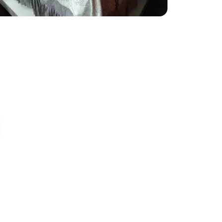
Gölbaşı
 KARANFİL CAD.
ARA, Seğmenler,
Al →