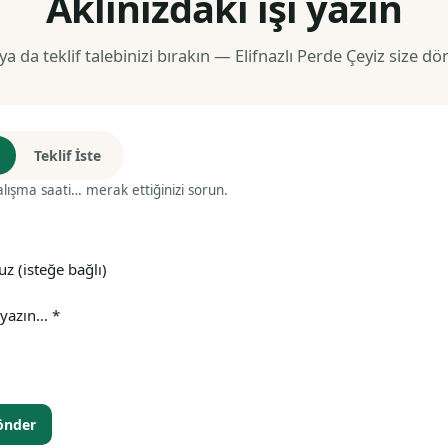
Aklınızdaki işi yazın
a da teklif talebinizi bırakın — Elifnazlı Perde Çeyiz size dö
Teklif İste
alışma saati… merak ettiğinizi sorun.
önder