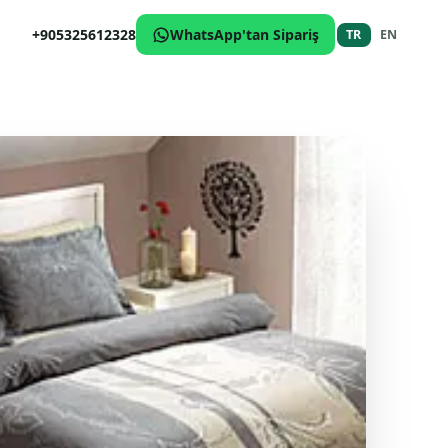
+905325612328
WhatsApp'tan Sipariş
TR
EN