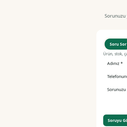
Sorunuzu y
Soru Sor
Ürün, stok, ç
Soruyu G