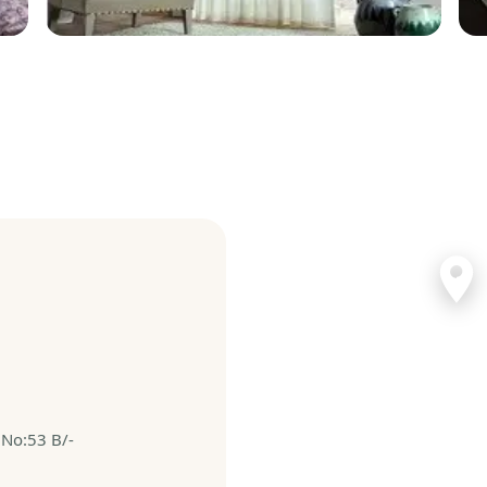
Seğmenler, 
SEĞMENLER MAHALLESİ
No:53 B/- GÖLBAŞI/ANK
Gölbaşı
No:53 B/-
Yol Tarifi 