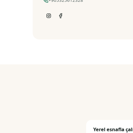
+905325612328
Yerel esnafla ça