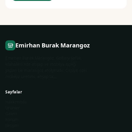
Emirhan Burak Marangoz
Emirhan Burak Marangoz, Gölbaşı Şafak
Mahallesi'nde ahşap ve mobilya işçiliği
yapan bir marangoz atölyesidir. Ölçüye özel
mobilya üretimi, ahşap ta…
Sayfalar
Hakkımızda
Ürünler
Galeri
Konum
İletişim