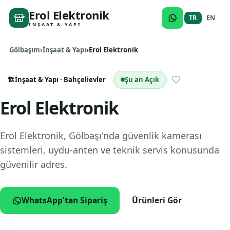
Erol Elektronik
TR
EN
İNŞAAT & YAPI
Gölbaşım
İnşaat & Yapı
Erol Elektronik
🏗️
İnşaat & Yapı
· Bahçelievler
Şu an Açık
Erol Elektronik
Erol Elektronik, Gölbaşı'nda güvenlik kamerası
sistemleri, uydu-anten ve teknik servis konusunda
güvenilir adres.
WhatsApp'tan Sipariş
Ürünleri Gör