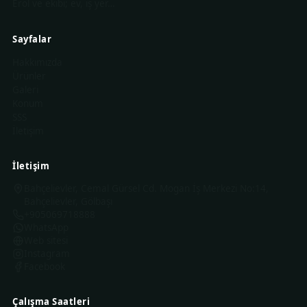
Erol ve ekibi; ev, iş yer…
Sayfalar
Hakkımızda
Ürünler
Galeri
Konum
SSS
İletişim
İletişim
Bahçelievler, Cemal Gürsel Cd. Mogan İş Merkezi No:14,
Bahçelievler, Gölbaşı
+905069718888
WhatsApp
Web sitesi
Instagram
Facebook
Çalışma Saatleri