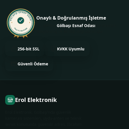
GÖLBAŞI ESNAF ODASI
Onaylı & Doğrulanmış İşletme
Bu işletme
Gölbaşı Esnaf Odası
tarafından
ONAYLI İŞLETME
onaylanmış ve kimliği doğrulanmıştır.
256-bit SSL
KVKK Uyumlu
Güvenli Ödeme
Erol Elektronik
Erol Elektronik, Gölbaşı'nda güvenlik
kamerası sistemleri, uydu-anten ve teknik
servis konusunda güvenilir adres. İbrahim