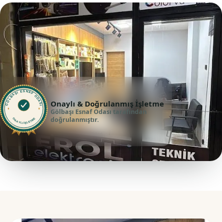
GÖLBAŞI ESNAF ODASI
Onaylı & Doğrulanmış İşletme
Gölbaşı Esnaf Odası tarafından
doğrulanmıştır.
ONAYLI İŞLETME