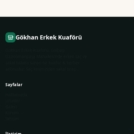
Gökhan Erkek Kuaförü
Gökhan Erkek Kuaförü, Gölbaşı
Gaziosmanpaşa Mahallesi'nde erkek saç ve
sakal bakımı sunan bir kuaför & berber
salonudur. Saç kesiminden sakal tıraş…
Sayfalar
Hakkımızda
Ürünler
Galeri
Konum
İletişim