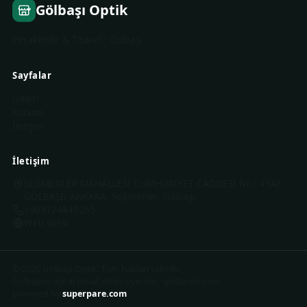
Gölbaşı Optik
Perakende & Ticaret · Gölbaşı
Sayfalar
Galeri
Konum
İletişim
İletişim
SEĞMENLER MAHALLESİ CUMHURİYET CADDESİ No : 49A/-
GÖLBAŞI/ ANKARA, Seğmenler, Gölbaşı
+903124849265
Web sitesi
©
2026
Gölbaşı Optik
.
Tüm hakları saklıdır.
Gölbaşım dijital esnaf vitrini üyesidir
·
golbasim.com
powered by
superpare.com