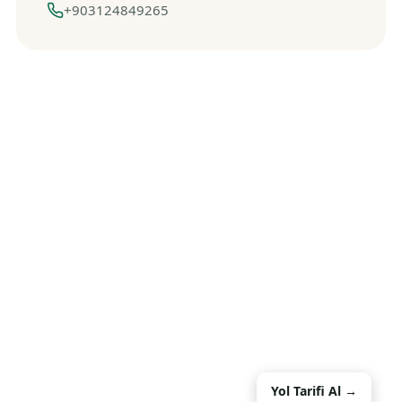
+903124849265
Yol Tarifi Al →