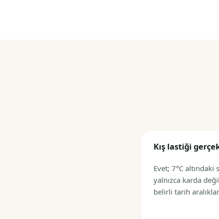
Kış lastiği gerçe
Evet; 7°C altındaki s
yalnızca karda deği
belirli tarih aralı