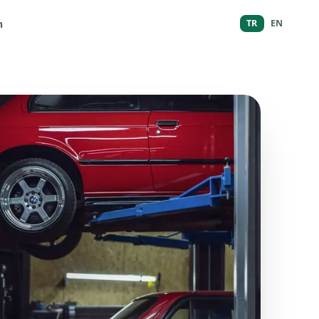
m
TR
EN