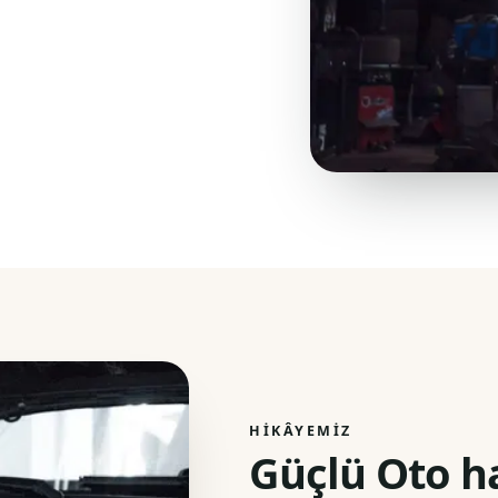
HIKÂYEMIZ
Güçlü Oto h