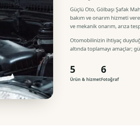
Güçlü Oto, Gölbaşı Şafak Maha
bakım ve onarım hizmeti veren
ve mekanik onarım, arıza tesp
Otomobilinizin ihtiyaç duyduğu
altında toplamayı amaçlar; güve
5
6
Ürün & hizmet
Fotoğraf