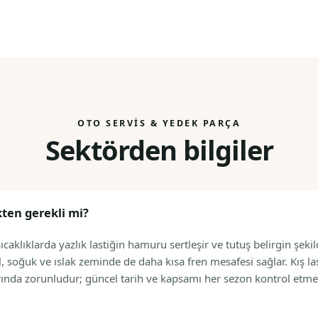
OTO SERVIS & YEDEK PARÇA
Sektörden bilgiler
kten gerekli mi?
ıcaklıklarda yazlık lastiğin hamuru sertleşir ve tutuş belirgin şekilde
l, soğuk ve ıslak zeminde de daha kısa fren mesafesi sağlar. Kış l
klarında zorunludur; güncel tarih ve kapsamı her sezon kontrol etme