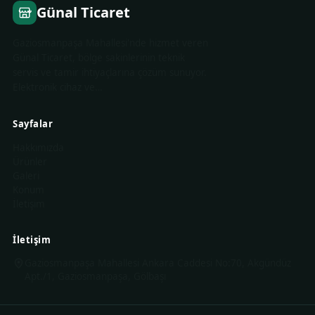
Günal Ticaret
Gaziosmanpaşa Mahallesi'nde hizmet veren
Günal Ticaret, bölge sakinlerinin teknik
servis ve tamir ihtiyaçlarına çözüm sunuyor.
Elektronik cihaz ve…
Sayfalar
Hakkımızda
Ürünler
Galeri
Konum
İletişim
İletişim
Gaziosmanpaşa Mahallesi Ankara Caddesi No:70, Akgündüz
Apt./1, Gaziosmanpaşa, Gölbaşı