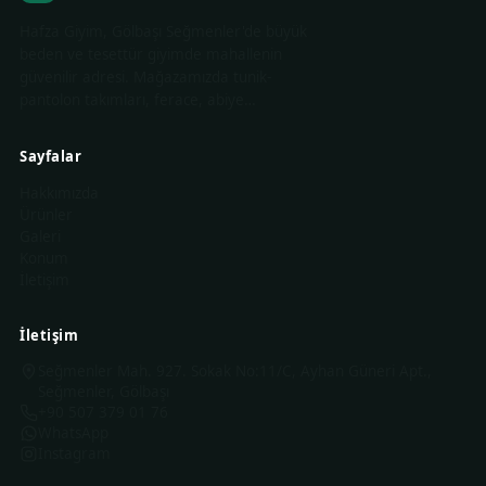
Hafza Giyim, Gölbaşı Seğmenler'de büyük
beden ve tesettür giyimde mahallenin
güvenilir adresi. Mağazamızda tunik-
pantolon takımları, ferace, abiye…
Sayfalar
Hakkımızda
Ürünler
Galeri
Konum
İletişim
İletişim
Seğmenler Mah. 927. Sokak No:11/C, Ayhan Güneri Apt.,
Seğmenler, Gölbaşı
+90 507 379 01 76
WhatsApp
Instagram