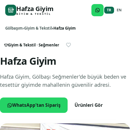
Hafza Giyim
TR
EN
GIYIM & TEKSTIL
Gölbaşım
Giyim & Tekstil
Hafza Giyim
👕
Giyim & Tekstil
· Seğmenler
Hafza Giyim
Hafza Giyim, Gölbaşı Seğmenler'de büyük beden ve
tesettür giyimde mahallenin güvenilir adresi.
WhatsApp'tan Sipariş
Ürünleri Gör