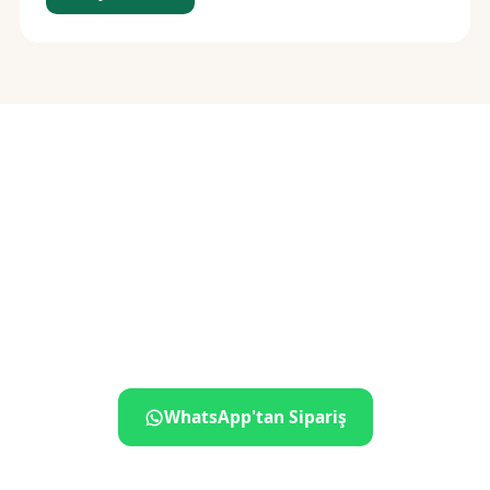
Siparişiniz birkaç
dokunuş uzakta
İletişime geçin, ne istediğinizi söyleyin — gerisini biz
hallederiz.
WhatsApp'tan Sipariş
+90 507 379 01 76