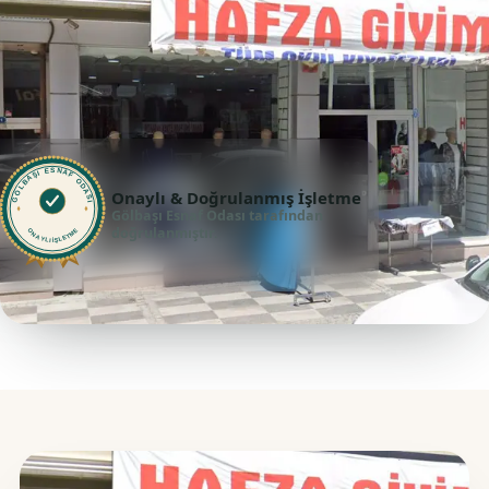
GÖLBAŞI ESNAF ODASI
Onaylı & Doğrulanmış İşletme
Gölbaşı Esnaf Odası tarafından
doğrulanmıştır.
ONAYLI İŞLETME