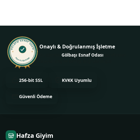
GÖLBAŞI ESNAF ODASI
Onaylı & Doğrulanmış İşletme
Bu işletme
Gölbaşı Esnaf Odası
tarafından
ONAYLI İŞLETME
onaylanmış ve kimliği doğrulanmıştır.
256-bit SSL
KVKK Uyumlu
Güvenli Ödeme
Hafza Giyim