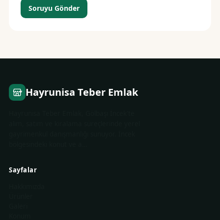
Soruyu Gönder
Hayrunisa Teber Emlak
Hayrunisa Teber Emlak, Gölbaşı İncek'te
alım, satım ve kiralama süreçlerinde yerel
gayrimenkul danışmanlığı sunuyor. İncek
bölgesindeki konut ve a…
Sayfalar
Hakkımızda
Ürünler
Galeri
Konum