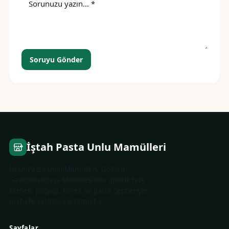
Soruyu Gönder
İştah Pasta Unlu Mamülleri
İştah Pasta Unlu Mamulleri, Gölbaşı
Gaziosmanpaşa Mahallesi'nde günlük taze
ekmek, poğaça, börek ve pasta çeşitleriyle
mahalle sakinlerine hizmet v…
Sayfalar