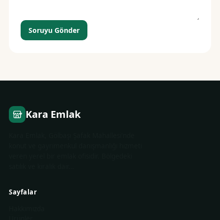
Soruyu Gönder
Kara Emlak
Kara Emlak, Gölbaşı Şafak Mahallesi'nde
konut ve gayrimenkul danışmanlığı hizmeti
veren yerel bir emlak ofisidir. Bölgedeki
satılık ve kiralık dair…
Sayfalar
Hakkımızda
Ürünler