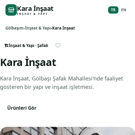
Kara İnşaat
TR
EN
İNŞAAT & YAPI
Gölbaşım
İnşaat & Yapı
Kara İnşaat
🏗️
İnşaat & Yapı
· Şafak
Kara İnşaat
Kara İnşaat, Gölbaşı Şafak Mahallesi'nde faaliyet
gösteren bir yapı ve inşaat işletmesi.
Ürünleri Gör