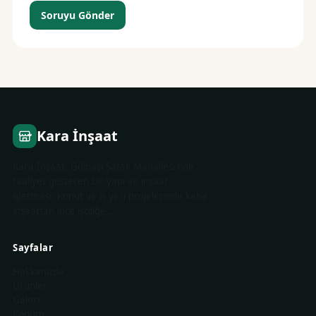
Soruyu Gönder
Kara İnşaat
Kara İnşaat, Gölbaşı Şafak Mahallesi'nde
faaliyet gösteren bir yapı ve inşaat
işletmesi. Konut ve iş yeri projelerinde kaba
inşaattan ince işçiliğe…
Sayfalar
Hakkımızda
Ürünler
Galeri
Konum