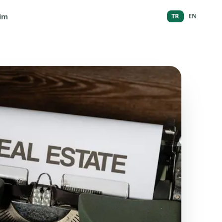
şim
TR
EN