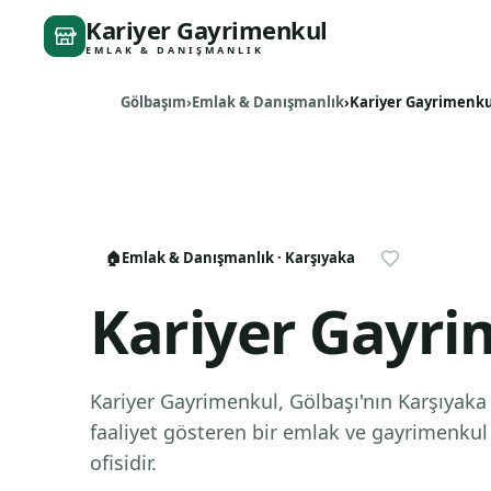
Kariyer Gayrimenkul
EMLAK & DANIŞMANLIK
Gölbaşım
Emlak & Danışmanlık
Kariyer Gayrimenku
🏠
Emlak & Danışmanlık
· Karşıyaka
Kariyer Gayri
Kariyer Gayrimenkul, Gölbaşı'nın Karşıyaka
faaliyet gösteren bir emlak ve gayrimenku
ofisidir.