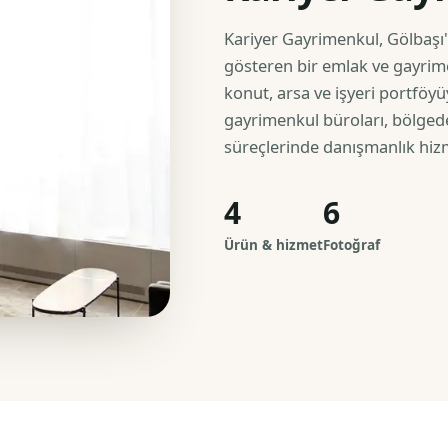
Kariyer Gayrimenkul, Gölbaşı'
gösteren bir emlak ve gayrimen
konut, arsa ve işyeri portföyüyl
gayrimenkul büroları, bölged
süreçlerinde danışmanlık hizm
4
6
Ürün & hizmet
Fotoğraf