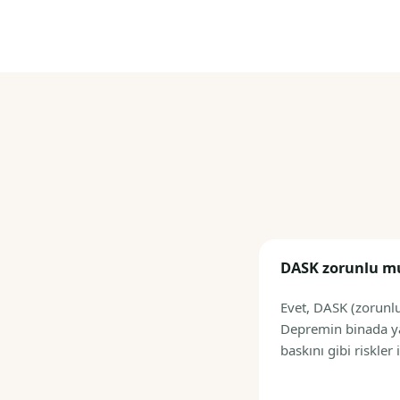
DASK zorunlu mu,
Evet, DASK (zorunlu
Depremin binada yar
baskını gibi riskler 