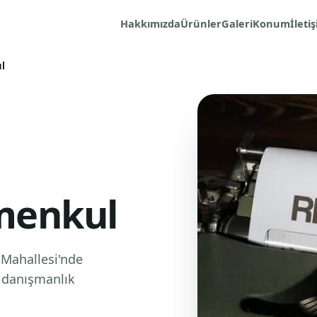
Hakkımızda
Ürünler
Galeri
Konum
İleti
l
menkul
 Mahallesi'nde
l danışmanlık