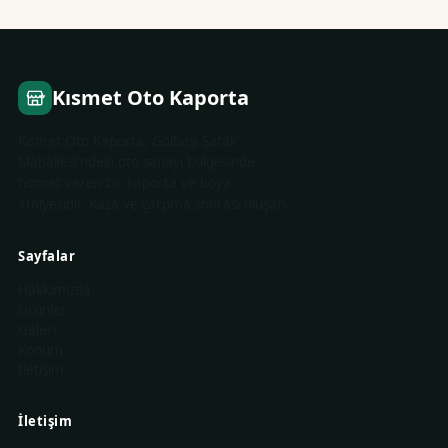
Kısmet Oto Kaporta
Kısmet Oto Kaporta, Gölbaşı Şafak
Mahallesi'ndeki oto sanayi bölgesinde
hizmet veren bir kaporta ve boya
atölyesidir. Kaza ve çarpma sonrası oluşan…
Sayfalar
Hakkımızda
Ürünler
Galeri
Konum
İletişim
İletişim