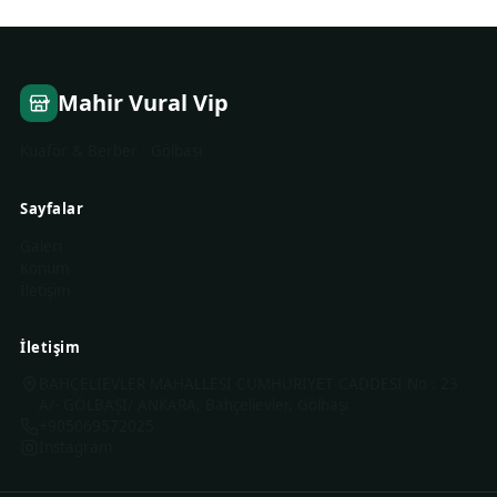
Mahir Vural Vip
Kuaför & Berber · Gölbaşı
Sayfalar
Galeri
Konum
İletişim
İletişim
BAHÇELİEVLER MAHALLESİ CUMHURİYET CADDESİ No : 23
A/- GÖLBAŞI/ ANKARA, Bahçelievler, Gölbaşı
+905069572025
Instagram