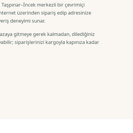
ı Taşpınar–İncek merkezli bir çevrimiçi
 internet üzerinden sipariş edip adresinize
şveriş deneyimi sunar.
ğazaya gitmeye gerek kalmadan, dilediğiniz
abilir; siparişlerinizi kargoyla kapınıza kadar