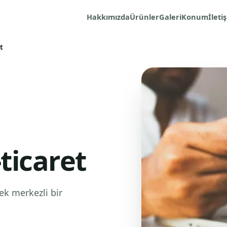
Hakkımızda
Ürünler
Galeri
Konum
İleti
t
ticaret
ek merkezli bir