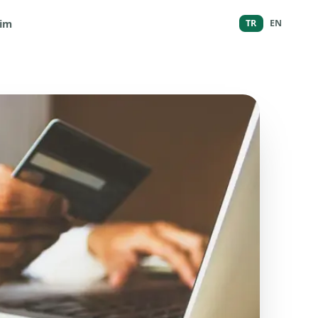
şim
TR
EN