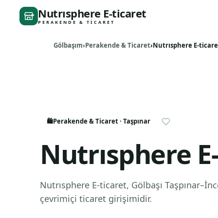
Nutrısphere E-ticaret
PERAKENDE & TICARET
Gölbaşım
Perakende & Ticaret
Nutrısphere E-ticare
🛍️
Perakende & Ticaret
· Taşpınar
Nutrısphere E-
Nutrısphere E-ticaret, Gölbaşı Taşpınar–İnc
çevrimiçi ticaret girişimidir.