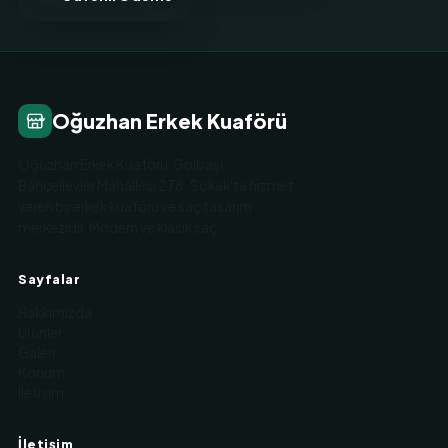
Oğuzhan Erkek Kuaförü
Oğuzhan Erkek Kuaförü, Gölbaşı
Bahçelievler Mahallesi 278. Sokak'ta hizmet
veren bir erkek kuaförü ve saç tasarım
merkezidir. Modern ve klasik saç …
Sayfalar
Hakkımızda
Ürünler
Galeri
Konum
İletişim
İletişim