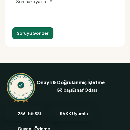
Soruyu Gönder
GÖLBAŞI ESNAF ODASI
Onaylı & Doğrulanmış İşletme
Bu işletme
Gölbaşı Esnaf Odası
tarafından
ONAYLI İŞLETME
onaylanmış ve kimliği doğrulanmıştır.
256-bit SSL
KVKK Uyumlu
Güvenli Ödeme