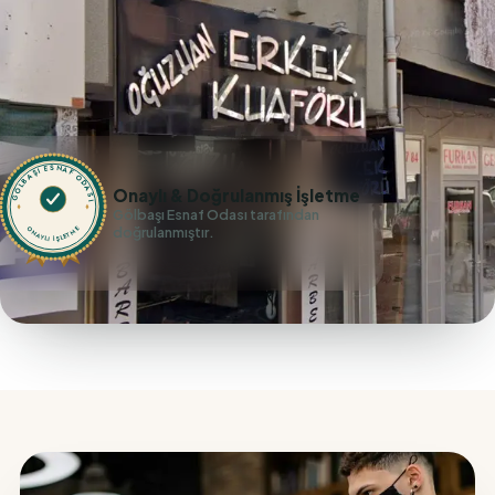
GÖLBAŞI ESNAF ODASI
Onaylı & Doğrulanmış İşletme
Gölbaşı Esnaf Odası tarafından
doğrulanmıştır.
ONAYLI İŞLETME