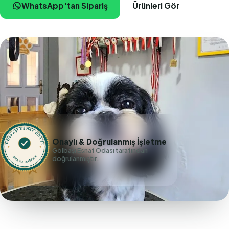
WhatsApp'tan Sipariş
Ürünleri Gör
GÖLBAŞI ESNAF ODASI
Onaylı & Doğrulanmış İşletme
Gölbaşı Esnaf Odası tarafından
doğrulanmıştır.
ONAYLI İŞLETME