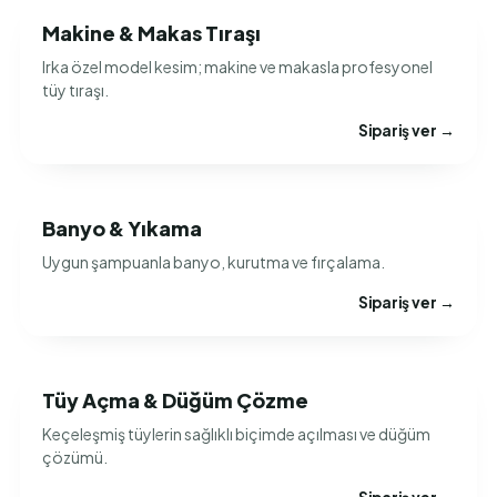
Makine & Makas Tıraşı
Irka özel model kesim; makine ve makasla profesyonel
tüy tıraşı.
Sipariş ver →
Banyo & Yıkama
Uygun şampuanla banyo, kurutma ve fırçalama.
Sipariş ver →
Tüy Açma & Düğüm Çözme
Keçeleşmiş tüylerin sağlıklı biçimde açılması ve düğüm
çözümü.