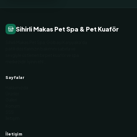
Sihirli Makas Pet Spa & Pet Kuaför
Sihirli Makas Pet Spa, Gölbaşı Karşıyaka'da
patili dostlarınızın bakımını sabırla ve
sevgiyle üstlenen bir pet kuaför ve spa
merkezidir. İşinin ehl…
Sayfalar
Hakkımızda
Ürünler
Galeri
Konum
SSS
İletişim
İletişim