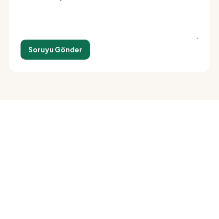
Soruyu Gönder
Siparişiniz birkaç dokunuş
uzakta
İletişime geçin, ne istediğinizi söyleyin — gerisini biz
hallederiz.