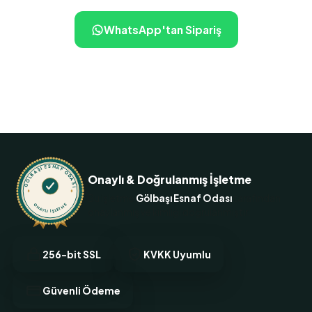
WhatsApp'tan Sipariş
+90 505 598 71 71
GÖLBAŞI ESNAF ODASI
Onaylı & Doğrulanmış İşletme
Bu işletme
Gölbaşı Esnaf Odası
tarafından
ONAYLI İŞLETME
onaylanmış ve kimliği doğrulanmıştır.
256-bit SSL
KVKK Uyumlu
Güvenli Ödeme