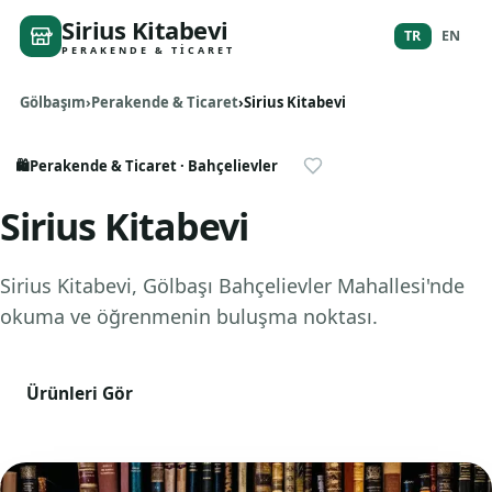
Sirius Kitabevi
TR
EN
PERAKENDE & TICARET
Gölbaşım
Perakende & Ticaret
Sirius Kitabevi
🛍️
Perakende & Ticaret
· Bahçelievler
Sirius Kitabevi
Sirius Kitabevi, Gölbaşı Bahçelievler Mahallesi'nde
okuma ve öğrenmenin buluşma noktası.
Ürünleri Gör