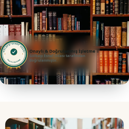
GÖLBAŞI ESNAF ODASI
Onaylı & Doğrulanmış İşletme
Gölbaşı Esnaf Odası tarafından
doğrulanmıştır.
ONAYLI İŞLETME