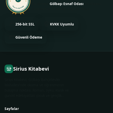
Bu işletme
Gölbaşı Esnaf Odası
tarafından
ONAYLI İŞLETME
onaylanmış ve kimliği doğrulanmıştır.
256-bit SSL
KVKK Uyumlu
Güvenli Ödeme
Sirius Kitabevi
Sirius Kitabevi, Gölbaşı Bahçelievler
Mahallesi'nde okuma ve öğrenmenin
buluşma noktası. Roman, öykü, klasik ve
güncel edebiyattan çocuk ve gençlik…
Sayfalar