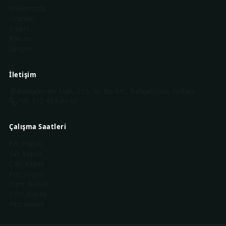
Hakkımızda
Ürünler
Galeri
Konum
İletişim
İletişim
Bahçelievler Mah. 275. Sk. No:8/C, Bahçelievler, Gölbaşı
+90 312 484 44 66
Çalışma Saatleri
Pzt
:
Kapalı
Sal
:
Kapalı
Çar
:
Kapalı
Per
:
Kapalı
Cum
:
Kapalı
Cmt
:
Kapalı
Paz
:
Kapalı