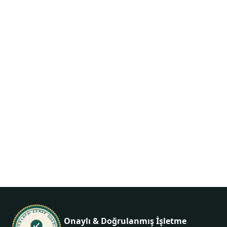
Siparişiniz birkaç
dokunuş uzakta
İletişime geçin, ne istediğinizi söyleyin — gerisini biz
hallederiz.
+90 312 484 44 66
GÖLBAŞI ESNAF ODASI
Onaylı & Doğrulanmış İşletme