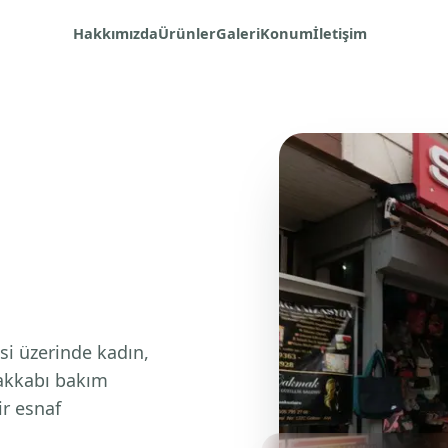
Hakkımızda
Ürünler
Galeri
Konum
İletişim
si üzerinde kadın,
yakkabı bakım
ir esnaf