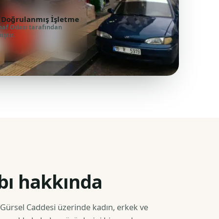
 Doğrulanmış İşletme
naf Odası tarafından
ştır.
bı hakkında
 Gürsel Caddesi üzerinde kadın, erkek ve