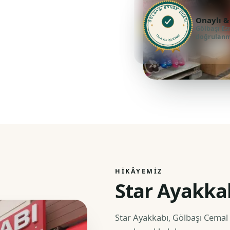
GÖLBAŞI ESNAF ODASI
Onaylı &
Gölbaşı Es
doğrulanmı
ONAYLI İŞLETME
HIKÂYEMIZ
Star Ayakka
Star Ayakkabı, Gölbaşı Cemal