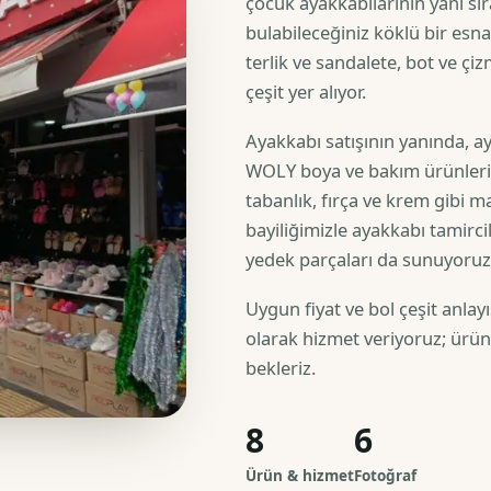
çocuk ayakkabılarının yanı sı
bulabileceğiniz köklü bir esn
terlik ve sandalete, bot ve ç
çeşit yer alıyor.
Ayakkabı satışının yanında,
WOLY boya ve bakım ürünleri,
tabanlık, fırça ve krem gibi 
bayiliğimizle ayakkabı tamircil
yedek parçaları da sunuyoruz
Uygun fiyat ve bol çeşit anlay
olarak hizmet veriyoruz; ürü
bekleriz.
8
6
Ürün & hizmet
Fotoğraf