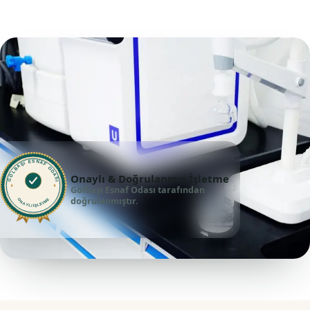
GÖLBAŞI ESNAF ODASI
Onaylı & Doğrulanmış İşletme
Gölbaşı Esnaf Odası tarafından
doğrulanmıştır.
ONAYLI İŞLETME