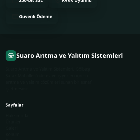
256-bit SSL
KVKK Uyumlu
Güvenli Ödeme
Suaro Arıtma ve Yalıtım Sistemleri
Suaro Arıtma ve Yalıtım Sistemleri, Gölbaşı
Şafak Mahallesi'nde ev ve iş yerleri için su
arıtma ve yalıtım çözümleri sunan bir esnaf
işletmesidir. …
Sayfalar
Hakkımızda
Ürünler
Galeri
Konum