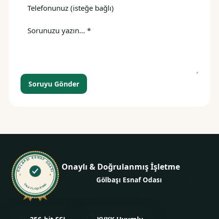
Soruyu Gönder
GÖLBAŞI ESNAF ODASI
Onaylı & Doğrulanmış İşletme
Bu işletme
Gölbaşı Esnaf Odası
tarafından
ONAYLI İŞLETME
onaylanmış ve kimliği doğrulanmıştır.