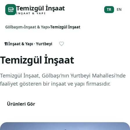
Temizgül İnşaat
TR
EN
İNŞAAT & YAPI
Gölbaşım
İnşaat & Yapı
Temizgül İnşaat
🏗️
İnşaat & Yapı
· Yurtbeyi
Temizgül İnşaat
Temizgül İnşaat, Gölbaşı'nın Yurtbeyi Mahallesi'nde
faaliyet gösteren bir inşaat ve yapı firmasıdır.
Ürünleri Gör