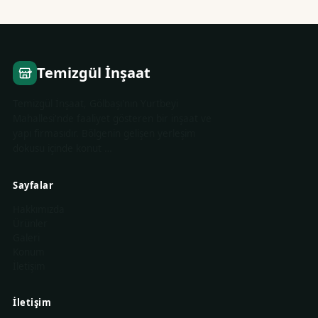
Temizgül İnşaat
Temizgül İnşaat, Gölbaşı'nın Yurtbeyi
Mahallesi'nde faaliyet gösteren bir inşaat ve
yapı firmasıdır. Bölgenin gelişen yerleşim
dokusu içinde konut …
Sayfalar
Hakkımızda
Ürünler
Galeri
Konum
İletişim
İletişim