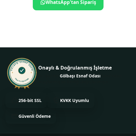
WhatsApp'tan Sipariş
+90 535 839 49 83
GÖLBAŞI ESNAF ODASI
Onaylı & Doğrulanmış İşletme
Bu işletme
Gölbaşı Esnaf Odası
tarafından
ONAYLI İŞLETME
onaylanmış ve kimliği doğrulanmıştır.
256-bit SSL
KVKK Uyumlu
Güvenli Ödeme