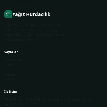
Yağız Hurdacılık
Yağız Hurdacılık, Gölbaşı Şafak Sanayi
Sitesi'nde her türlü metal hurdayı yerinde,
değerinde ve nakit alan köklü bir hurda ve
geri dönüşüm işletmes…
Sayfalar
Hakkımızda
Ürünler
Galeri
Konum
İletişim
İletişim
Şafak Mah. 872. Cad. Sanayi Sitesi No:32, Şafak, Gölbaşı
+90 535 839 49 83