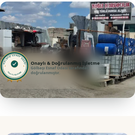
GÖLBAŞI ESNAF ODASI
Onaylı & Doğrulanmış İşletme
Gölbaşı Esnaf Odası tarafından
doğrulanmıştır.
ONAYLI İŞLETME