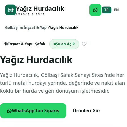
Yağız Hurdacılık
TR
EN
İNŞAAT & YAPI
Gölbaşım
İnşaat & Yapı
Yağız Hurdacılık
🏗️
İnşaat & Yapı
· Şafak
Şu an Açık
Yağız Hurdacılık
Yağız Hurdacılık, Gölbaşı Şafak Sanayi Sitesi'nde her
türlü metal hurdayı yerinde, değerinde ve nakit alan
köklü bir hurda ve geri dönüşüm işletmesidir.
WhatsApp'tan Sipariş
Ürünleri Gör