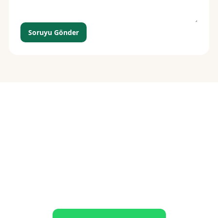
Soruyu Gönder
Siparişiniz birkaç
dokunuş uzakta
İletişime geçin, ne istediğinizi söyleyin — gerisini biz
hallederiz.