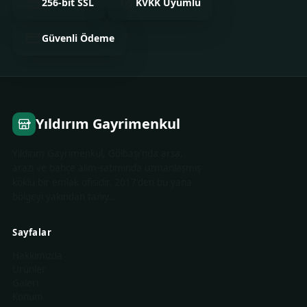
256-bit SSL
KVKK Uyumlu
Güvenli Ödeme
Yıldırım Gayrimenkul
Yıldırım Gayrimenkul, Gölbaşı'nda arsa,
arazi ve bahçe alım-satımında uzmanlaşmış
köklü bir emlak ofisidir. 2017'den bu yana
bölgeyi yakından tanıy…
Sayfalar
Hakkımızda
Ürünler
Galeri
Konum