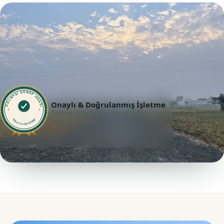
GÖLBAŞI ESNAF ODASI
Onaylı & Doğrulanmış İşletme
Gölbaşı Esnaf Odası tarafından
doğrulanmıştır.
ONAYLI İŞLETME