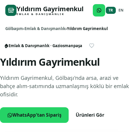
Yıldırım Gayrimenkul
TR
EN
EMLAK & DANIŞMANLIK
Gölbaşım
Emlak & Danışmanlık
Yıldırım Gayrimenkul
🏠
Emlak & Danışmanlık
· Gaziosmanpaşa
Yıldırım Gayrimenkul
Yıldırım Gayrimenkul, Gölbaşı'nda arsa, arazi ve
bahçe alım-satımında uzmanlaşmış köklü bir emlak
ofisidir.
WhatsApp'tan Sipariş
Ürünleri Gör