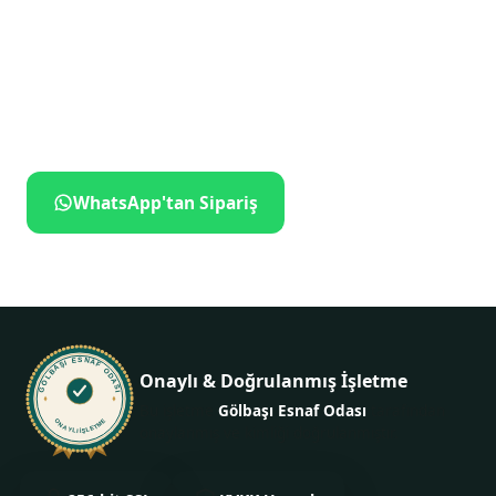
dokunuş uzakta
İletişime geçin, ne istediğinizi söyleyin — gerisini biz
hallederiz.
WhatsApp'tan Sipariş
+905309340274
GÖLBAŞI ESNAF ODASI
Onaylı & Doğrulanmış İşletme
Bu işletme
Gölbaşı Esnaf Odası
tarafından
ONAYLI İŞLETME
onaylanmış ve kimliği doğrulanmıştır.