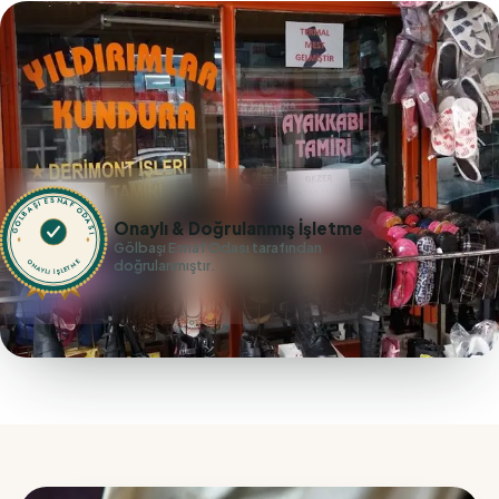
GÖLBAŞI ESNAF ODASI
Onaylı & Doğrulanmış İşletme
Gölbaşı Esnaf Odası tarafından
doğrulanmıştır.
ONAYLI İŞLETME