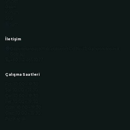
Ürünler
Galeri
Konum
SSS
İletişim
İletişim
Gaziosmanpaşa Mah. Hükümet Cd. No:12, Gaziosmanpaşa,
Gölbaşı
+90 312 485 10 77
Çalışma Saatleri
Pzt
:
10:00 – 19:30
Sal
:
10:00 – 19:30
Çar
:
10:00 – 19:30
Per
:
10:00 – 19:30
Cum
:
10:00 – 19:30
Cmt
:
10:00 – 19:30
Paz
:
Kapalı