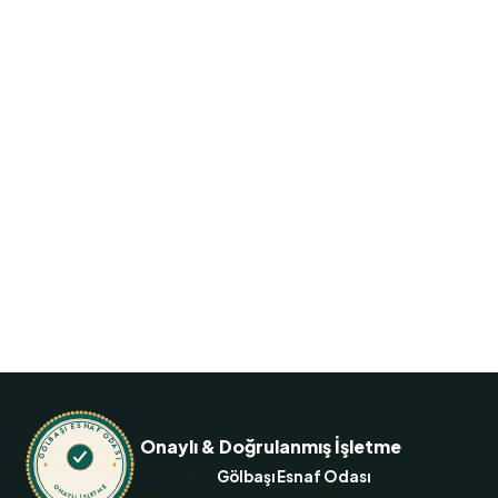
Siparişiniz birkaç dokunuş
uzakta
İletişime geçin, ne istediğinizi söyleyin — gerisini biz
hallederiz.
+90 312 485 10 77
GÖLBAŞI ESNAF ODASI
Onaylı & Doğrulanmış İşletme
Bu işletme
Gölbaşı Esnaf Odası
tarafından
ONAYLI İŞLETME