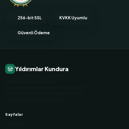
onaylanmış ve kimliği doğrulanmıştır.
256-bit SSL
KVKK Uyumlu
Güvenli Ödeme
Yıldırımlar Kundura
Yıldırımlar Kundura, Gölbaşı
Gaziosmanpaşa'da yılların emeğiyle hizmet
veren köklü bir ayakkabıcı ve ayakkabı tamir
atölyesidir. Hükümet Caddesi üz…
Sayfalar
Hakkımızda