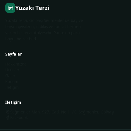
Yüzakı Terzi
Yüzakı Terzi, Gölbaşı Seğmenler'de bay ve
bayan giysileri için dikiş ve tadilat hizmeti
veren bir terzi atölyesidir. Pantolon paça
boyu, bel ve bed…
Sayfalar
Hakkımızda
Ürünler
Galeri
Konum
İletişim
İletişim
Seğmenler Mah. 927. Cad. No:11/C, Seğmenler, Gölbaşı
Facebook