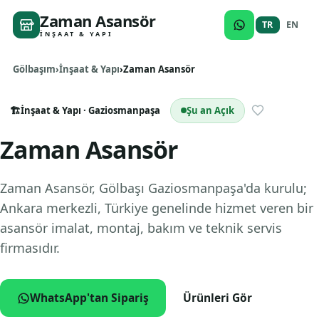
Zaman Asansör
TR
EN
İNŞAAT & YAPI
Gölbaşım
İnşaat & Yapı
Zaman Asansör
🏗️
İnşaat & Yapı
· Gaziosmanpaşa
Şu an Açık
Zaman Asansör
Zaman Asansör, Gölbaşı Gaziosmanpaşa'da kurulu;
Ankara merkezli, Türkiye genelinde hizmet veren bir
asansör imalat, montaj, bakım ve teknik servis
firmasıdır.
WhatsApp'tan Sipariş
Ürünleri Gör