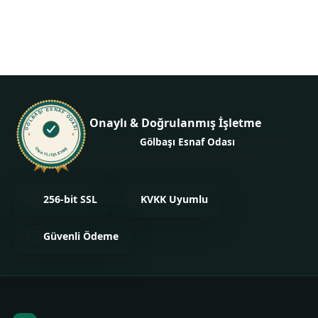
+90 312 484 85 82
GÖLBAŞI ESNAF ODASI
Onaylı & Doğrulanmış İşletme
Bu işletme
Gölbaşı Esnaf Odası
tarafından
ONAYLI İŞLETME
onaylanmış ve kimliği doğrulanmıştır.
256-bit SSL
KVKK Uyumlu
Güvenli Ödeme