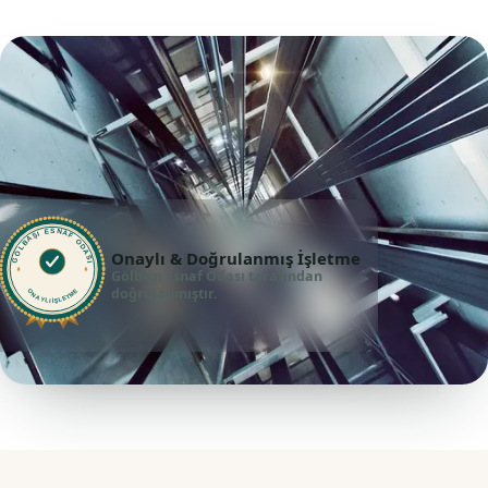
GÖLBAŞI ESNAF ODASI
Onaylı & Doğrulanmış İşletme
Gölbaşı Esnaf Odası tarafından
doğrulanmıştır.
ONAYLI İŞLETME