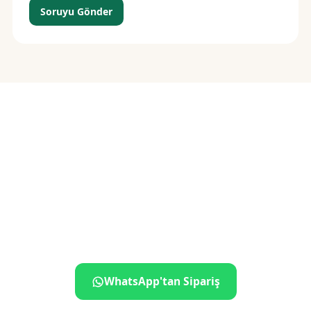
Soruyu Gönder
Siparişiniz birkaç
dokunuş uzakta
İletişime geçin, ne istediğinizi söyleyin — gerisini biz
hallederiz.
WhatsApp'tan Sipariş