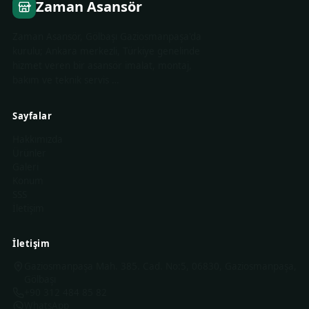
Zaman Asansör
Zaman Asansör, Gölbaşı Gaziosmanpaşa'da
kurulu; Ankara merkezli, Türkiye genelinde
hizmet veren bir asansör imalat, montaj,
bakım ve teknik servis …
Sayfalar
Hakkımızda
Ürünler
Galeri
Konum
SSS
İletişim
İletişim
Gaziosmanpaşa Mah. 385. Cad. No:5, 06830, Gaziosmanpaşa,
Gölbaşı
+90 312 484 85 82
WhatsApp