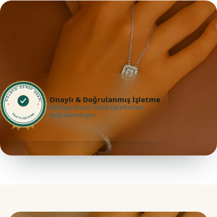
GÖLBAŞI ESNAF ODASI
Onaylı & Doğrulanmış İşletme
Gölbaşı Esnaf Odası tarafından
doğrulanmıştır.
ONAYLI İŞLETME