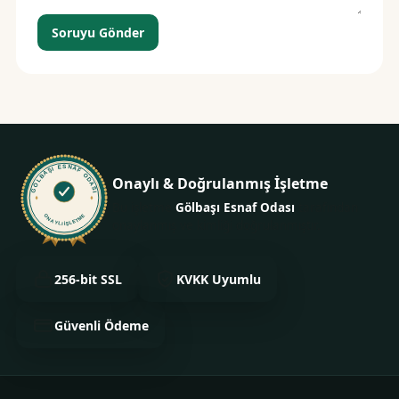
Soruyu Gönder
GÖLBAŞI ESNAF ODASI
Onaylı & Doğrulanmış İşletme
Bu işletme
Gölbaşı Esnaf Odası
tarafından
ONAYLI İŞLETME
onaylanmış ve kimliği doğrulanmıştır.
256-bit SSL
KVKK Uyumlu
Güvenli Ödeme