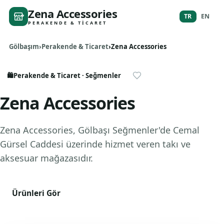
Zena Accessories
TR
EN
PERAKENDE & TICARET
Gölbaşım
Perakende & Ticaret
Zena Accessories
🛍️
Perakende & Ticaret
· Seğmenler
Zena Accessories
Zena Accessories, Gölbaşı Seğmenler'de Cemal
Gürsel Caddesi üzerinde hizmet veren takı ve
aksesuar mağazasıdır.
Ürünleri Gör