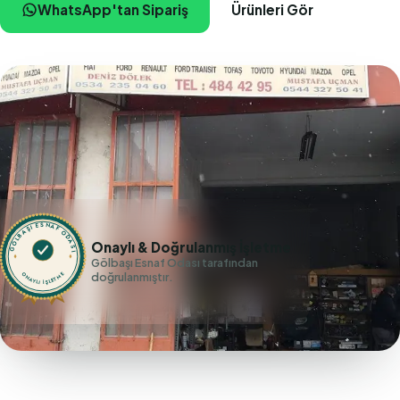
WhatsApp'tan Sipariş
Ürünleri Gör
GÖLBAŞI ESNAF ODASI
Onaylı & Doğrulanmış İşletme
Gölbaşı Esnaf Odası tarafından
doğrulanmıştır.
ONAYLI İŞLETME