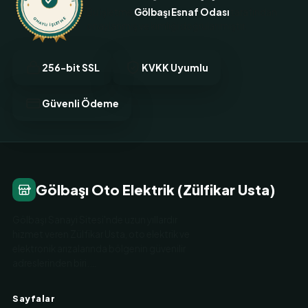
Bu işletme
Gölbaşı Esnaf Odası
tarafından
ONAYLI İŞLETME
onaylanmış ve kimliği doğrulanmıştır.
256-bit SSL
KVKK Uyumlu
Güvenli Ödeme
Gölbaşı Oto Elektrik (Zülfikar Usta)
Gölbaşı Sanayi Sitesi'nde uzun yıllardır
hizmet veren Zülfikar Usta, oto elektrik ve
elektronik arızalarında bölgenin güvenilir
adreslerinden biri.…
Sayfalar