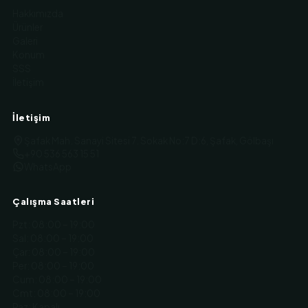
Hakkımızda
Ürünler
Galeri
Konum
SSS
İletişim
İletişim
Şafak Mah. Sanayi Sitesi 7. Sokak No:7 D:6, Şafak, Gölbaşı
+90 536 563 15 51
WhatsApp
Çalışma Saatleri
Pzt
:
08:00 – 19:00
Sal
:
08:00 – 19:00
Çar
:
08:00 – 19:00
Per
:
08:00 – 19:00
Cum
:
08:00 – 19:00
Cmt
:
08:00 – 19:00
Paz
:
Kapalı