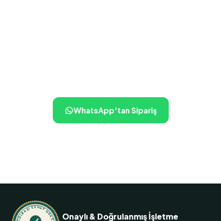
Siparişiniz birkaç dokunuş
uzakta
İletişime geçin, ne istediğinizi söyleyin — gerisini biz
hallederiz.
WhatsApp'tan Sipariş
+90 536 563 15 51
GÖLBAŞI ESNAF ODASI
Onaylı & Doğrulanmış İşletme