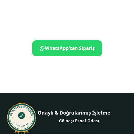
dokunuş uzakta
İletişime geçin, ne istediğinizi söyleyin — gerisini biz
hallederiz.
WhatsApp'tan Sipariş
+90 534 796 42 77
GÖLBAŞI ESNAF ODASI
Onaylı & Doğrulanmış İşletme
Bu işletme
Gölbaşı Esnaf Odası
tarafından
ONAYLI İŞLETME
onaylanmış ve kimliği doğrulanmıştır.