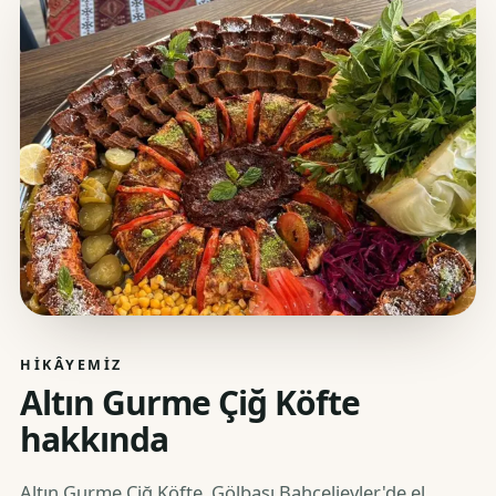
HIKÂYEMIZ
Altın Gurme Çiğ Köfte
hakkında
Altın Gurme Çiğ Köfte, Gölbaşı Bahçelievler'de el