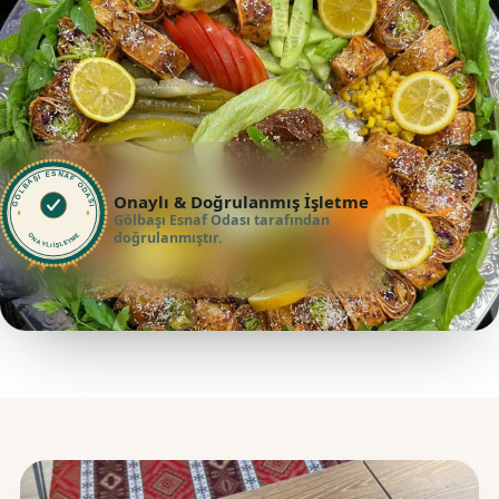
GÖLBAŞI ESNAF ODASI
Onaylı & Doğrulanmış İşletme
Gölbaşı Esnaf Odası tarafından
doğrulanmıştır.
ONAYLI İŞLETME