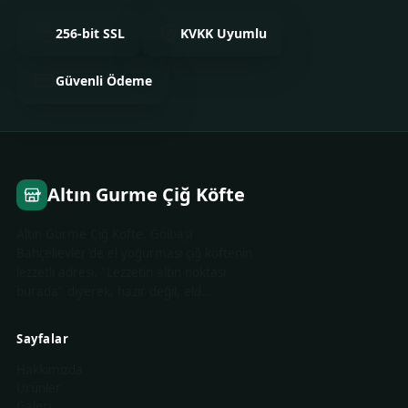
256-bit SSL
KVKK Uyumlu
Güvenli Ödeme
Altın Gurme Çiğ Köfte
Altın Gurme Çiğ Köfte, Gölbaşı
Bahçelievler'de el yoğurması çiğ köftenin
lezzetli adresi. "Lezzetin altın noktası
burada" diyerek; hazır değil, eld…
Sayfalar
Hakkımızda
Ürünler
Galeri