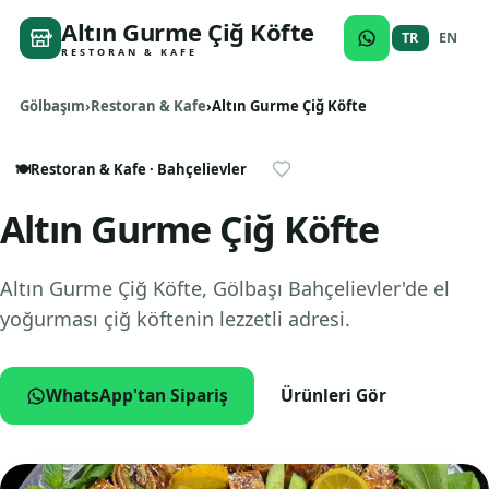
Altın Gurme Çiğ Köfte
TR
EN
RESTORAN & KAFE
Gölbaşım
Restoran & Kafe
Altın Gurme Çiğ Köfte
🍽️
Restoran & Kafe
· Bahçelievler
Altın Gurme Çiğ Köfte
Altın Gurme Çiğ Köfte, Gölbaşı Bahçelievler'de el
yoğurması çiğ köftenin lezzetli adresi.
WhatsApp'tan Sipariş
Ürünleri Gör