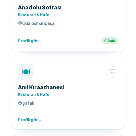
Anadolu Sofrası
Restoran & Kafe
Gaziosmanpaşa
Profili gör →
Açık
🍽️
Anıl Kıraathanesi
Restoran & Kafe
Şafak
Profili gör →