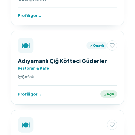
Profili gör →
🍽️
Onaylı
Adıyamanlı Çiğ Köfteci Güderler
Restoran & Kafe
Şafak
Profili gör →
Açık
🍽️