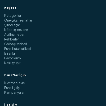
Keşfet
Kategoriler
Öne çıkan esnaflar
Şimdi açık
Nöbetçi eczane
Acil hizmetler
Rehberler
Gölbaşı rehberi
Esnaf istatistikleri
İş ilanları
Favorilerim
Nasıl çalışır
Esnaflar İçin
İşletmeni ekle
Esnaf girişi
Kampanyalar
İletişim