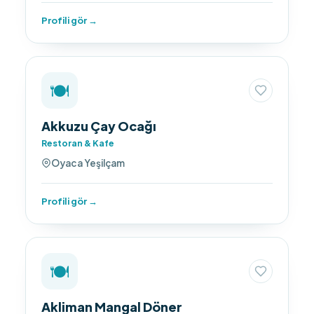
Profili gör →
🍽️
Akkuzu Çay Ocağı
Restoran & Kafe
Oyaca Yeşilçam
Profili gör →
🍽️
Akliman Mangal Döner