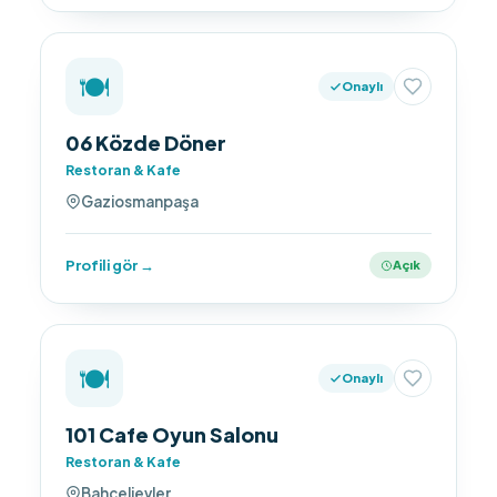
🍽️
Onaylı
06 Közde Döner
Restoran & Kafe
Gaziosmanpaşa
Profili gör →
Açık
🍽️
Onaylı
101 Cafe Oyun Salonu
Restoran & Kafe
Bahçelievler