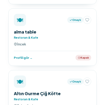
🍽️
Onaylı
alma table
Restoran & Kafe
İncek
Profili gör →
Kapalı
🍽️
Onaylı
Altın Gurme Çiğ Köfte
Restoran & Kafe