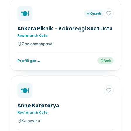
🍽️
Onaylı
Ankara Piknik - Kokoreççi Suat Usta
Restoran & Kafe
Gaziosmanpaşa
Profili gör →
Açık
🍽️
Anne Kafeterya
Restoran & Kafe
Karşıyaka