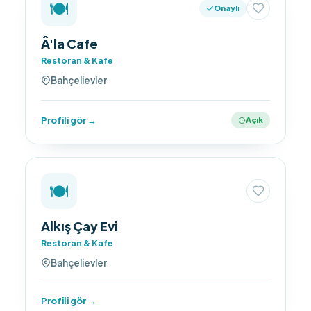
🍽️
Onaylı
Â'la Cafe
Restoran & Kafe
Bahçelievler
Profili gör →
Açık
🍽️
Alkış Çay Evi
Restoran & Kafe
Bahçelievler
Profili gör →