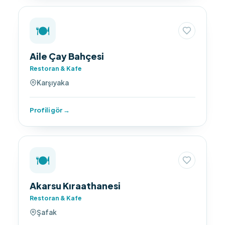
🍽️
Aile Çay Bahçesi
Restoran & Kafe
Karşıyaka
Profili gör →
🍽️
Akarsu Kıraathanesi
Restoran & Kafe
Şafak