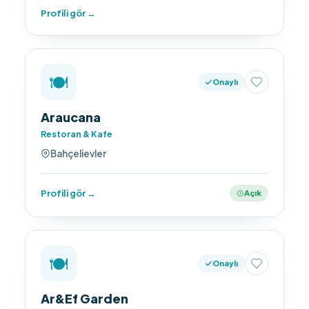
Profili gör →
🍽️
Onaylı
Araucana
Restoran & Kafe
Bahçelievler
Profili gör →
Açık
🍽️
Onaylı
Ar&Ef Garden