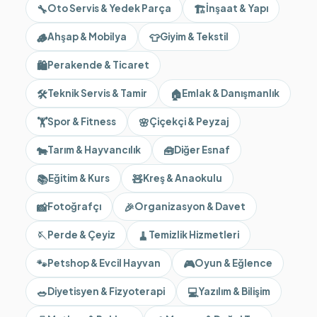
🔧
🏗️
Oto Servis & Yedek Parça
İnşaat & Yapı
🪵
👕
Ahşap & Mobilya
Giyim & Tekstil
🛍️
Perakende & Ticaret
🛠️
🏠
Teknik Servis & Tamir
Emlak & Danışmanlık
🏋️
🌸
Spor & Fitness
Çiçekçi & Peyzaj
🐄
🧰
Tarım & Hayvancılık
Diğer Esnaf
📚
🧸
Eğitim & Kurs
Kreş & Anaokulu
📸
🎉
Fotoğrafçı
Organizasyon & Davet
🪡
🧹
Perde & Çeyiz
Temizlik Hizmetleri
🐾
🎮
Petshop & Evcil Hayvan
Oyun & Eğlence
🥗
💻
Diyetisyen & Fizyoterapi
Yazılım & Bilişim