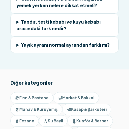
yemek yerken nelere dikkat etmeli?
Tandır, testi kebabı ve kuyu kebabı
arasındaki fark nedir?
Yayık ayranı normal ayrandan farklı mı?
Diğer kategoriler
🥐
🛒
Fırın & Pastane
Market & Bakkal
🥬
🥩
Manav & Kuruyemiş
Kasap & Şarküteri
💊
💧
💈
Eczane
Su Bayii
Kuaför & Berber