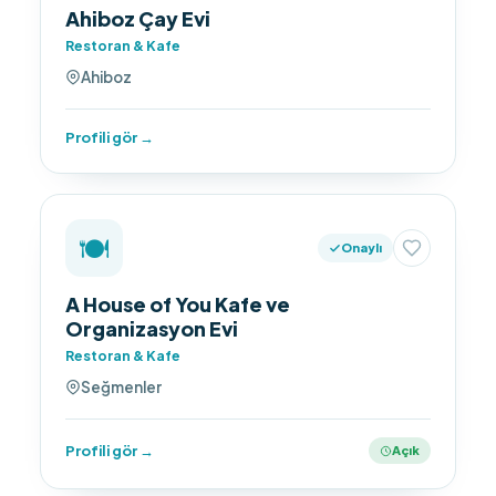
Ahiboz Çay Evi
Restoran & Kafe
Ahiboz
Profili gör →
🍽️
Onaylı
A House of You Kafe ve
Organizasyon Evi
Restoran & Kafe
Seğmenler
Profili gör →
Açık