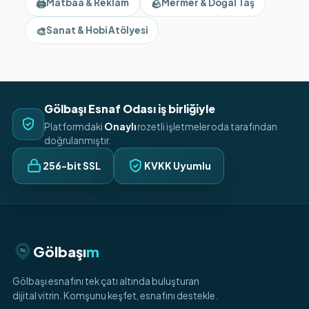
🖨️
🪨
Matbaa & Reklam
Mermer & Doğal Taş
🎨
Sanat & Hobi Atölyesi
Gölbaşı Esnaf Odası iş birliğiyle
Platformdaki
Onaylı
rozetli işletmeler oda tarafından
doğrulanmıştır.
256-bit SSL
KVKK Uyumlu
Gölbaşı
m
Gölbaşı esnafını tek çatı altında buluşturan
dijital vitrin. Komşunu keşfet, esnafını destekle.