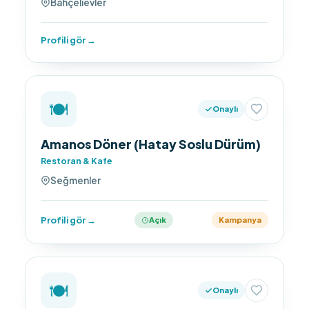
Bahçelievler
Profili gör →
🍽️
Onaylı
Amanos Döner (Hatay Soslu Dürüm)
Restoran & Kafe
Seğmenler
Profili gör →
Açık
Kampanya
🍽️
Onaylı