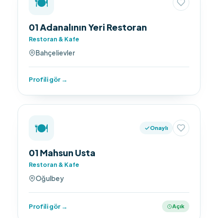
🍽️
01 Adanalının Yeri Restoran
Restoran & Kafe
Bahçelievler
Profili gör →
🍽️
Onaylı
01 Mahsun Usta
Restoran & Kafe
Oğulbey
Profili gör →
Açık