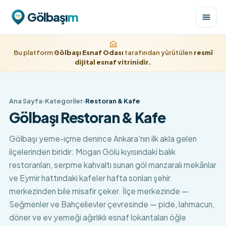
Gölbaşı
m
Bu platform
Gölbaşı Esnaf Odası
tarafından yürütülen
resmî
dijital esnaf vitrinidir.
Ana Sayfa
›
Kategoriler
›
Restoran & Kafe
Gölbaşı
Restoran & Kafe
Gölbaşı yeme-içme denince Ankara'nın ilk akla gelen
ilçelerinden biridir: Mogan Gölü kıyısındaki balık
restoranları, serpme kahvaltı sunan göl manzaralı mekânlar
ve Eymir hattındaki kafeler hafta sonları şehir
merkezinden bile misafir çeker. İlçe merkezinde —
Seğmenler ve Bahçelievler çevresinde — pide, lahmacun,
döner ve ev yemeği ağırlıklı esnaf lokantaları öğle