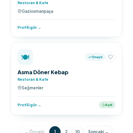
Restoran & Kafe
Gaziosmanpaşa
Profili gör →
🍽️
Onaylı
Asma Döner Kebap
Restoran & Kafe
Seğmenler
Profili gör →
Açık
← Önceki
1
2
10
Sonraki →