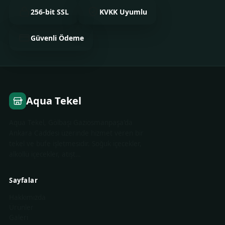
256-bit SSL
KVKK Uyumlu
Güvenli Ödeme
Aqua Tekel
Aqua Tekel, Gölbaşı Gaziosmanpaşa'da
Ankara Caddesi üzerinde hizmet veren bir
tekel ve büfe işletmesidir. Soğuk içecekler,
alkollü içecekler, atışt…
Sayfalar
Hakkımızda
Ürünler
Galeri