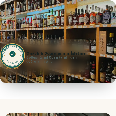
GÖLBAŞI ESNAF ODASI
Onaylı & Doğrulanmış İşletme
Gölbaşı Esnaf Odası tarafından
doğrulanmıştır.
ONAYLI İŞLETME