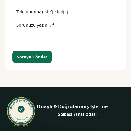
Soruyu Gönder
GÖLBAŞI ESNAF ODASI
Onaylı & Doğrulanmış İşletme
Bu işletme
Gölbaşı Esnaf Odası
tarafından
ONAYLI İŞLETME
onaylanmış ve kimliği doğrulanmıştır.