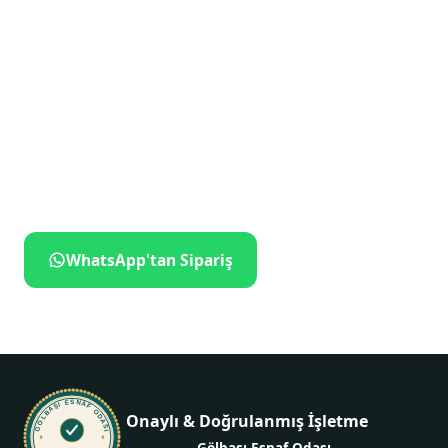
Siparişiniz birkaç
dokunuş uzakta
İletişime geçin, ne istediğinizi söyleyin — gerisini biz
hallederiz.
WhatsApp'tan Sipariş
+905446111205
GÖLBAŞI ESNAF ODASI
Onaylı & Doğrulanmış İşletme
Bu işletme
Gölbaşı Esnaf Odası
tarafından