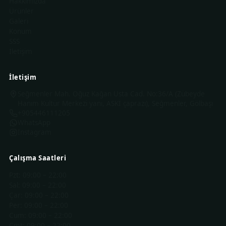
Hakkımızda
Ürünler
Galeri
Konum
SSS
İletişim
İletişim
Seğmenler Mah. Oğuz Kağan Usta Cad. No:36/A (Zübeyde
Hanım Kültür Merkezi yanı, ASKİ çaprazı), Seğmenler, Gölbaşı
+905446111205
WhatsApp
Instagram
Çalışma Saatleri
Pzt
:
09:00 – 22:00
Sal
:
09:00 – 22:00
Çar
:
09:00 – 22:00
Per
:
09:00 – 22:00
Cum
:
09:00 – 22:00
Cmt
:
09:00 – 22:00