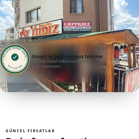
GÖLBAŞI ESNAF ODASI
Onaylı & Doğrulanmış İşletme
Gölbaşı Esnaf Odası tarafından
doğrulanmıştır.
ONAYLI İŞLETME
GÜNCEL FIRSATLAR