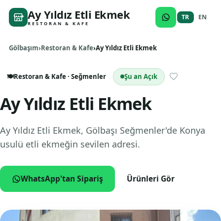
Ay Yıldız Etli Ekmek
TR
EN
RESTORAN & KAFE
Gölbaşım
Restoran & Kafe
Ay Yıldız Etli Ekmek
🍽️
Restoran & Kafe
· Seğmenler
Şu an Açık
Ay Yıldız Etli Ekmek
Ay Yıldız Etli Ekmek, Gölbaşı Seğmenler'de Konya
usulü etli ekmeğin sevilen adresi.
WhatsApp'tan Sipariş
Ürünleri Gör