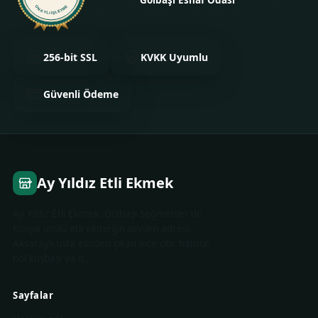
ONAYLI İŞLETME
onaylanmış ve kimliği doğrulanmıştır.
256-bit SSL
KVKK Uyumlu
Güvenli Ödeme
Ay Yıldız Etli Ekmek
Ay Yıldız Etli Ekmek, Gölbaşı Seğmenler'de
Konya usulü etli ekmeğin sevilen adresi.
Aksaraylı usta elinden çıkan ince çıtır hamur,
bol kuşbaşı ya d…
Sayfalar