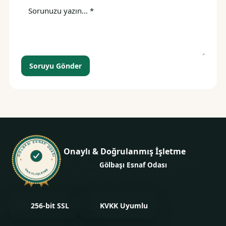
Soruyu Gönder
GÖLBAŞI ESNAF ODASI
Onaylı & Doğrulanmış İşletme
Bu işletme
Gölbaşı Esnaf Odası
tarafından
ONAYLI İŞLETME
onaylanmış ve kimliği doğrulanmıştır.
256-bit SSL
KVKK Uyumlu