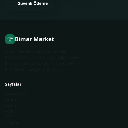
Güvenli Ödeme
Bimar Market
Bimar Market, Gölbaşı Seğmenler
Mahallesi'nde mahallenin günlük alışveriş
ihtiyacını karşılayan, temiz ve çeşit zengini
bir market. Türkiye Tarım K…
Sayfalar
Hakkımızda
Ürünler
Galeri
Konum
SSS
İletişim