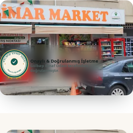
GÖLBAŞI ESNAF ODASI
Onaylı & Doğrulanmış İşletme
Gölbaşı Esnaf Odası tarafından
doğrulanmıştır.
ONAYLI İŞLETME