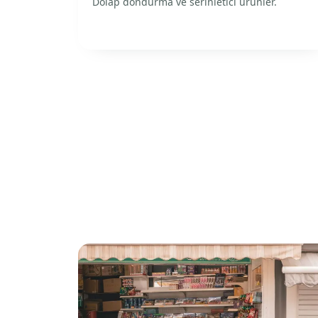
Dolap dondurma ve serinletici ürünler.