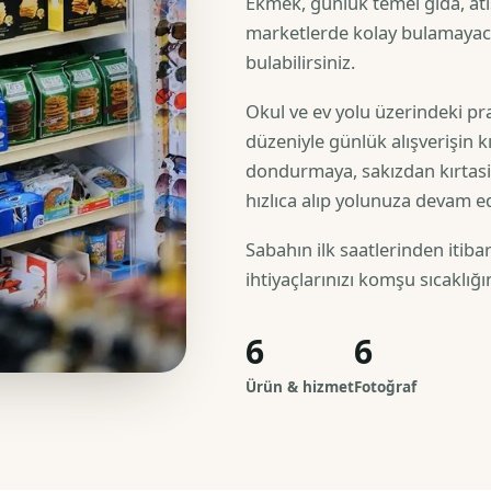
Ekmek, günlük temel gıda, atış
marketlerde kolay bulamayaca
bulabilirsiniz.
Okul ve ev yolu üzerindeki pr
düzeniyle günlük alışverişin kı
dondurmaya, sakızdan kırtasiy
hızlıca alıp yolunuza devam ed
Sabahın ilk saatlerinden itiba
ihtiyaçlarınızı komşu sıcaklığı
6
6
Ürün & hizmet
Fotoğraf