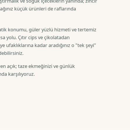
tırmalık ve soğuk içeceklerin yanında; zincir
ğınız küçük ürünleri de raflarında
atik konumu, güler yüzlü hizmeti ve tertemiz
sa yolu. Çıtır cips ve çikolatadan
e ufaklıklarına kadar aradığınız o "tek şeyi"
ebilirsiniz.
ren açık; taze ekmeğinizi ve günlük
nda karşılıyoruz.