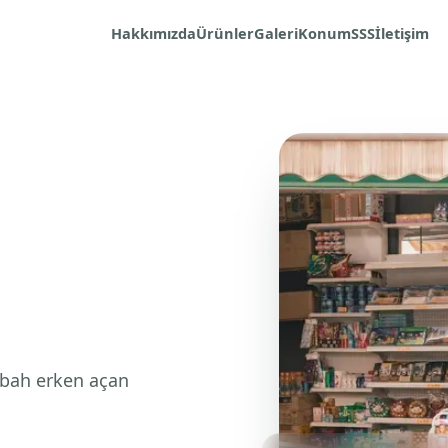
Hakkımızda
Ürünler
Galeri
Konum
SSS
İletişim
abah erken açan