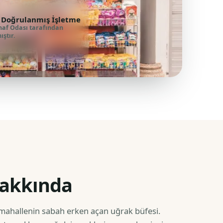
 Doğrulanmış İşletme
naf Odası tarafından
ştır.
hakkında
mahallenin sabah erken açan uğrak büfesi.