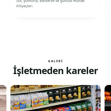
Süt, yumurta, konserve ve günlük mutfak
ihtiyaçları.
GALERI
İşletmeden kareler