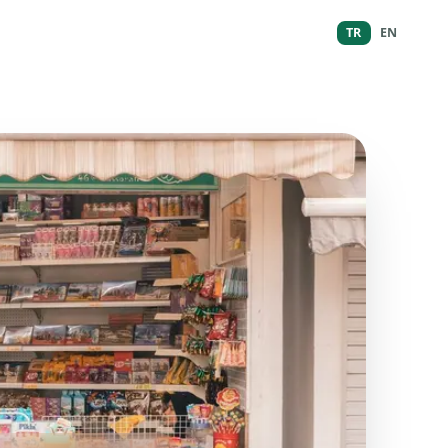
TR
EN