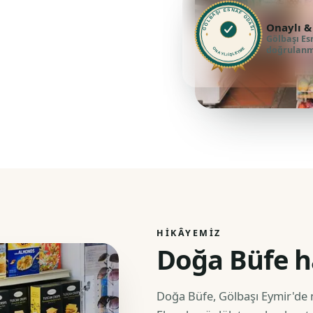
GÖLBAŞI ESNAF ODASI
Onaylı &
Gölbaşı Es
doğrulanmı
ONAYLI İŞLETME
HIKÂYEMIZ
Doğa Büfe 
Doğa Büfe, Gölbaşı Eymir'de 