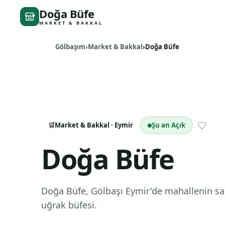
Doğa Büfe
MARKET & BAKKAL
Gölbaşım
Market & Bakkal
Doğa Büfe
🛒
Market & Bakkal
· Eymir
Şu an Açık
Doğa Büfe
Doğa Büfe, Gölbaşı Eymir'de mahallenin s
uğrak büfesi.