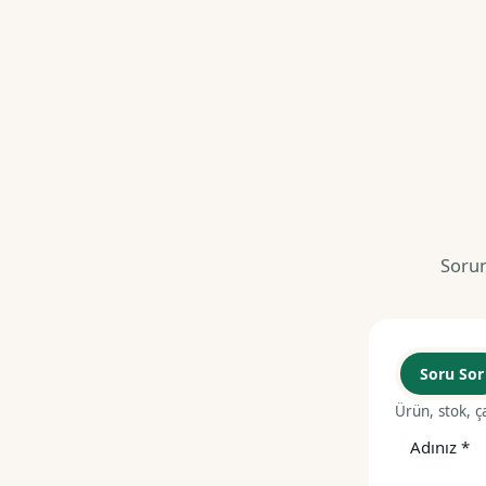
Sorun
Soru Sor
Ürün, stok, ç