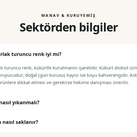
MANAV & KURUYEMIŞ
Sektörden bilgiler
rlak turuncu renk iyi mi?
lı turuncu renk, kükürtle kurutmanın işaretidir. Kükürt dioksit izi
koruyucudur; doğal (gün kurusu) kayısı ise koyu kahverengidir. Astı
ürünlere dikkat etmesi ve gerekirse hekime danışması önerilir.
nasıl yıkanmalı?
 nasıl saklanır?