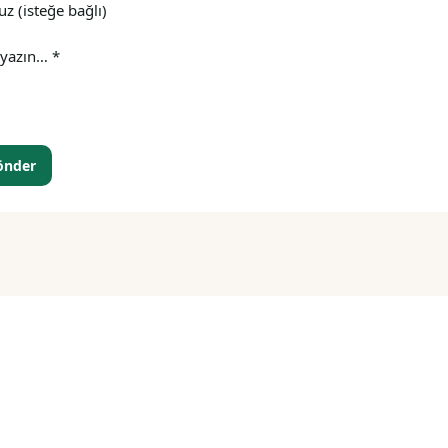
önder
parişiniz birkaç dokunuş uza
tişime geçin, ne istediğinizi söyleyin — gerisini biz hallede