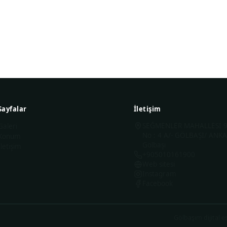
+905010161900
Sayfalar
İletişim
SEĞMENLER MAHALLESİ 9
Galeri
No : 4 A/- GÖLBAŞI/ ANKA
Konum
Gölbaşı
İletişim
+905010161900
Web sitesi
Instagram
Facebook
Gölbaşım dijital es