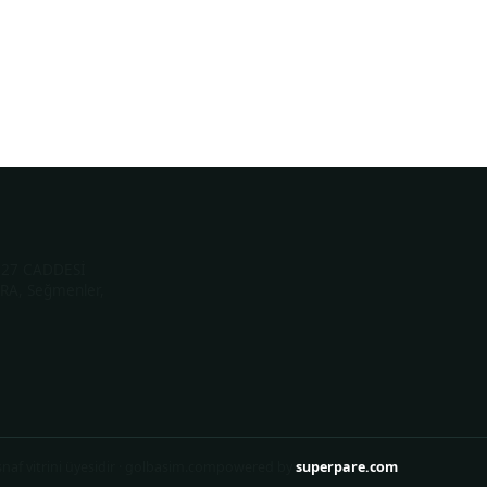
27 CADDESİ
RA, Seğmenler,
naf vitrini üyesidir
·
golbasim.com
powered by
superpare.com