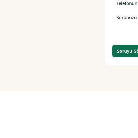
Soruyu G
Si
İle