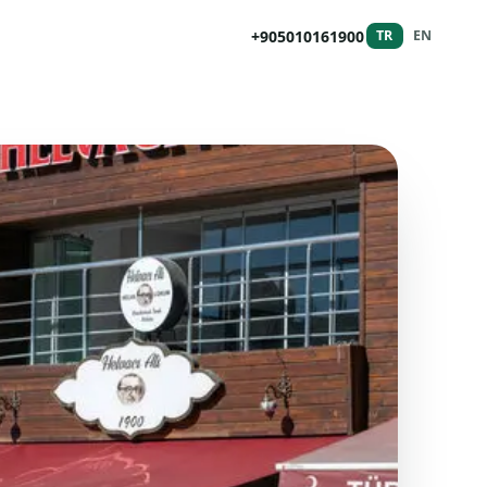
+905010161900
TR
EN