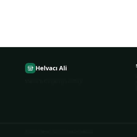
Helvacı Ali
Manav & Kuruyemiş · Gölbaşı
©
2026
Helvacı Ali
.
Tüm hakları saklıdır.