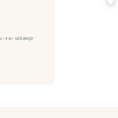
Seğmenler, 
SEĞMENLER MAHALLESİ 92
A/- GÖLBAŞI/ ANKARA, Se
: 4 A/- GÖLBAŞI/
Yol Tarifi 